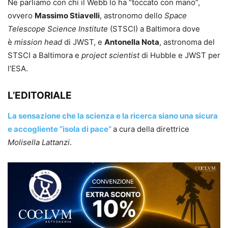
Ne parliamo con chi il Webb lo ha “toccato con mano”,
ovvero
Massimo Stiavelli
, astronomo dello
Space
Telescope Science Institute
(STSCI) a Baltimora dove
è
mission head
di JWST, e
Antonella Nota
, astronoma del
STSCI a Baltimora e
project scientist
di Hubble e JWST per
l’ESA.
L’EDITORIALE
La sensazione che la scienza e la ricerca siano una sicura
e accogliente “isola di pace”
a cura della direttrice
Molisella Lattanzi
.