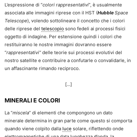
L’espressione di “
colori rappresentativi
”, è usualmente
associata alle immagini riprese con il HST (
Hubble
Space
Telescope
), volendo sottolineare il concetto che i colori
delle riprese del
telescopio
sono fedeli ai processi fisici
oggetto di indagine. Per estensione quindi i colori che
restituiranno le nostre immagini dovranno essere
“
rappresentativi”
delle teorie sui processi evolutivi del
nostro satellite e contribuire a confutarle o convalidarle, in
un affascinante rimando reciproco.
[…]
MINERALI E COLORI
La “
miscela
” di elementi che compongono un dato
minerale determina in gran parte come questo si comporta
quando viene colpito dalla
luce
solare, riflettendo onde
elettromagnetiche di una data lunghezza
d
’onda, la