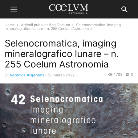
Home
Articoli pubblicati su Coelum
Selenocromatica, imaging
mineralografico lunare – n. 255 Coelum Astronomia
Selenocromatica, imaging
mineralografico lunare – n.
255 Coelum Astronomia
1783
0
Di
Veronica Argentati
-
23 Marzo 2022