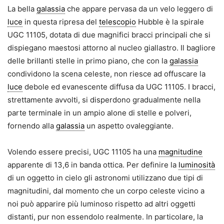
La bella
galassia
che appare pervasa da un velo leggero di
luce
in questa ripresa del
telescopio
Hubble è la spirale
UGC 11105, dotata di due magnifici bracci principali che si
dispiegano maestosi attorno al nucleo giallastro. Il bagliore
delle brillanti stelle in primo piano, che con la
galassia
condividono la scena celeste, non riesce ad offuscare la
luce
debole ed evanescente diffusa da UGC 11105. I bracci,
strettamente avvolti, si disperdono gradualmente nella
parte terminale in un ampio alone di stelle e polveri,
fornendo alla
galassia
un aspetto ovaleggiante.
Volendo essere precisi, UGC 11105 ha una
magnitudine
apparente di 13,6 in banda ottica. Per definire la
luminosità
di un oggetto in cielo gli astronomi utilizzano due tipi di
magnitudini, dal momento che un corpo celeste vicino a
noi può apparire più luminoso rispetto ad altri oggetti
distanti, pur non essendolo realmente. In particolare, la