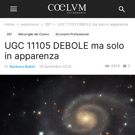
Home
responsive
267
UGC 11105 DEBOLE ma solo in apparenza
267
Meraviglie del Cosmo
Strumenti Professionali
UGC 11105 DEBOLE ma solo
in apparenza
4806
0
Di
Barbara Bubbi
-
18 Settembre 2024