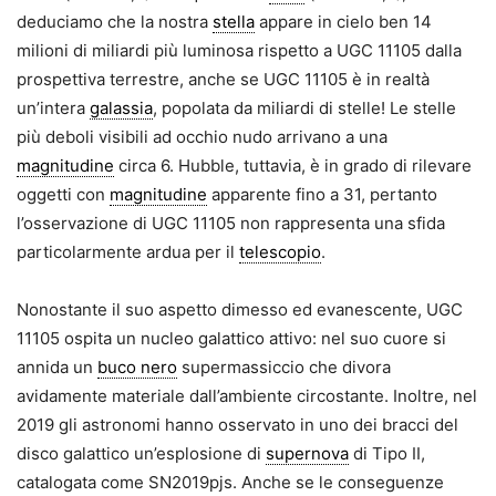
deduciamo che la nostra
stella
appare in cielo ben 14
milioni di miliardi più luminosa rispetto a UGC 11105 dalla
prospettiva terrestre, anche se UGC 11105 è in realtà
un’intera
galassia
, popolata da miliardi di stelle! Le stelle
più deboli visibili ad occhio nudo arrivano a una
magnitudine
circa 6. Hubble, tuttavia, è in grado di rilevare
oggetti con
magnitudine
apparente fino a 31, pertanto
l’osservazione di UGC 11105 non rappresenta una sfida
particolarmente ardua per il
telescopio
.
Nonostante il suo aspetto dimesso ed evanescente, UGC
11105 ospita un nucleo galattico attivo: nel suo cuore si
annida un
buco nero
supermassiccio che divora
avidamente materiale dall’ambiente circostante. Inoltre, nel
2019 gli astronomi hanno osservato in uno dei bracci del
disco galattico un’esplosione di
supernova
di Tipo II,
catalogata come SN2019pjs. Anche se le conseguenze