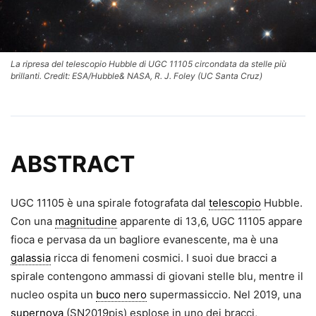
La ripresa del telescopio Hubble di UGC 11105 circondata da stelle più
brillanti. Credit: ESA/Hubble& NASA, R. J. Foley (UC Santa Cruz)
ABSTRACT
UGC 11105 è una spirale fotografata dal
telescopio
Hubble.
Con una
magnitudine
apparente di 13,6, UGC 11105 appare
fioca e pervasa da un bagliore evanescente, ma è una
galassia
ricca di fenomeni cosmici. I suoi due bracci a
spirale contengono ammassi di giovani stelle blu, mentre il
nucleo ospita un
buco nero
supermassiccio. Nel 2019, una
supernova
(SN2019pjs) esplose in uno dei bracci,