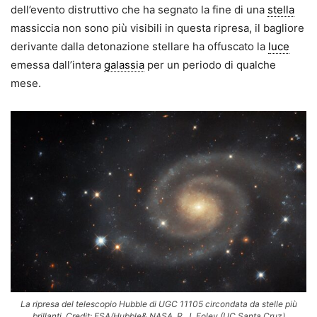
dell’evento distruttivo che ha segnato la fine di una
stella
massiccia non sono più visibili in questa ripresa, il bagliore
derivante dalla detonazione stellare ha offuscato la
luce
emessa dall’intera
galassia
per un periodo di qualche
mese.
La ripresa del telescopio Hubble di UGC 11105 circondata da stelle più
brillanti. Credit: ESA/Hubble& NASA, R. J. Foley (UC Santa Cruz)