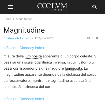
Home
Magnitudine
Magnitudine
3
0
Di
Molisella Lattanzi
-
17 Aprile 2023
« Back to Glossary Index
misura della
luminosità
apparente di un corpo celeste. Si
basa su una scala logaritmica inversa, in cui i valori più
bassi corrispondono a una maggiore
luminosità
. La
magnitudine
apparente dipende dalla distanza del corpo
dall’osservatore, mentre la
magnitudine
assoluta è la
luminosità
intrinseca del corpo.
« Back to Glossary Index