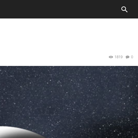
1819
0