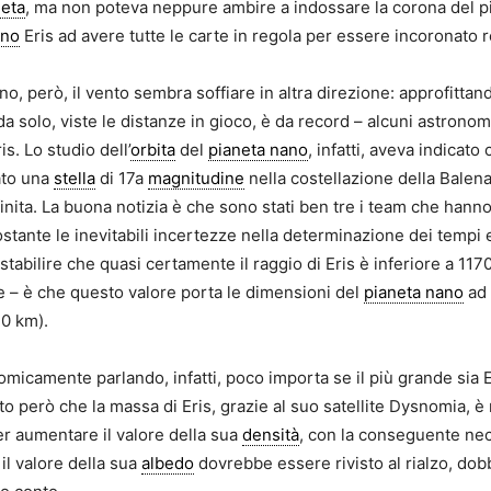
neta
, ma non poteva neppure ambire a indossare la corona del più 
ano
Eris ad avere tutte le carte in regola per essere incoronato r
o, però, il vento sembra soffiare in altra direzione: approfittan
a solo, viste le distanze in gioco, è da record – alcuni astronomi
is. Lo studio dell’
orbita
del
pianeta nano
, infatti, aveva indicat
ato una
stella
di 17a
magnitudine
nella costellazione della Balena,
nita. La buona notizia è che sono stati ben tre i team che hanno
tante le inevitabili incertezze nella determinazione dei tempi 
 stabilire che quasi certamente il raggio di Eris è inferiore a 1170
e – è che questo valore porta le dimensioni del
pianeta nano
ad 
10 km).
icamente parlando, infatti, poco importa se il più grande sia 
isto però che la massa di Eris, grazie al suo satellite Dysnomia, 
r aumentare il valore della sua
densità
, con la conseguente nec
l valore della sua
albedo
dovrebbe essere rivisto al rialzo, do