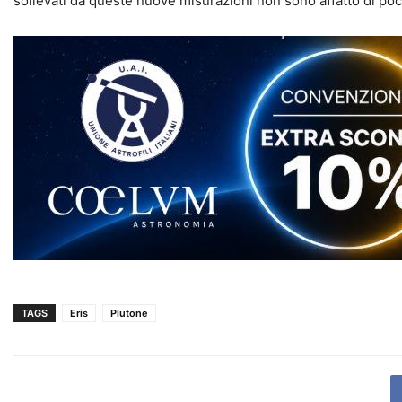
sollevati da queste nuove misurazioni non sono affatto di po
TAGS
Eris
Plutone