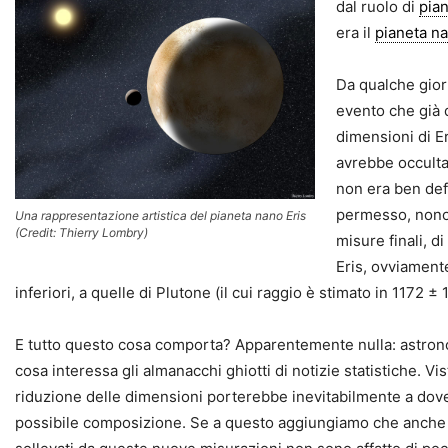
dal ruolo di
pia
era il
pianeta n
Da qualche giorn
evento che già d
dimensioni di Er
avrebbe occult
non era ben defi
permesso, nonos
Una rappresentazione artistica del pianeta nano Eris
(Credit: Thierry Lombry)
misure finali, di
Eris, ovviament
inferiori, a quelle di Plutone (il cui raggio è stimato in 1172 ± 
E tutto questo cosa comporta? Apparentemente nulla: astronom
cosa interessa gli almanacchi ghiotti di notizie statistiche. V
riduzione delle dimensioni porterebbe inevitabilmente a dove
possibile composizione. Se a questo aggiungiamo che anche i