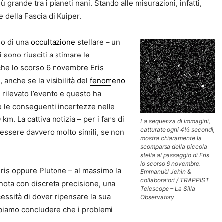
grande tra i pianeti nani. Stando alle misurazioni, infatti,
e della Fascia di Kuiper.
do di una
occultazione
stellare – un
 sono riusciti a stimare le
o che lo scorso 6 novembre Eris
 anche se la visibilità del
fenomeno
 rilevato l’evento e questo ha
e le conseguenti incertezze nelle
 km. La cattiva notizia – per i fans di
La sequenza di immagini,
catturate ogni 4½ secondi,
essere davvero molto simili, se non
mostra chiaramente la
scomparsa della piccola
stella al passaggio di Eris
lo scorso 6 novembre.
Eris oppure Plutone – al massimo la
Emmanuël Jehin &
collaboratori / TRAPPIST
è nota con discreta precisione, una
Telescope – La Silla
essità di dover ripensare la sua
Observatory
bbiamo concludere che i problemi