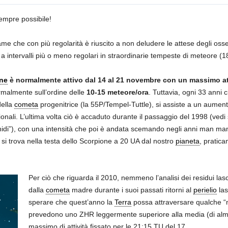
empre possibile!
ame che con più regolarità è riuscito a non deludere le attese degli osse
 a intervalli più o meno regolari in straordinarie tempeste di meteore (1
ne
è normalmente attivo dal 14 al 21 novembre con un massimo a
malmente sull’ordine delle
10-15 meteore/ora
. Tuttavia, ogni 33 anni ci
ella
cometa
progenitrice (la 55P/Tempel-Tuttle), si assiste a un aumen
cezionali. L’ultima volta ciò è accaduto durante il passaggio del 1998 (vedi
eonidi”), con una intensità che poi è andata scemando negli anni man ma
si trova nella testa dello Scorpione a 20 UA dal nostro
pianeta
, pratic
Per ciò che riguarda il 2010, nemmeno l’analisi dei residui lasc
dalla
cometa
madre durante i suoi passati ritorni al
perielio
las
sperare che quest’anno la
Terra
possa attraversare qualche “nuv
prevedono uno ZHR leggermente superiore alla media (di alm
massimo di attività fissato per le 21:15 TU del 17.