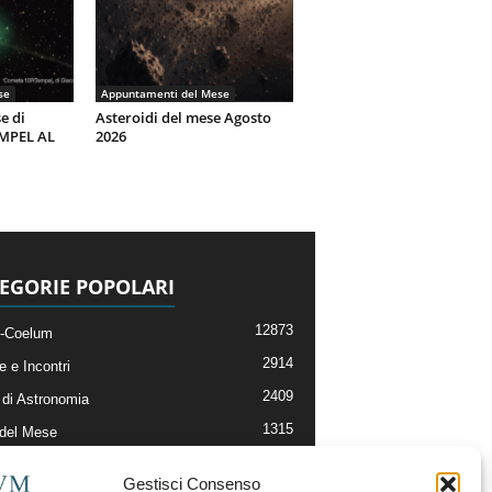
se
Appuntamenti del Mese
e di
Asteroidi del mese Agosto
EMPEL AL
2026
EGORIE POPOLARI
12873
-Coelum
2914
e e Incontri
2409
di Astronomia
1315
 del Mese
365
nomia, Astrofisica e Cosmologia
Gestisci Consenso