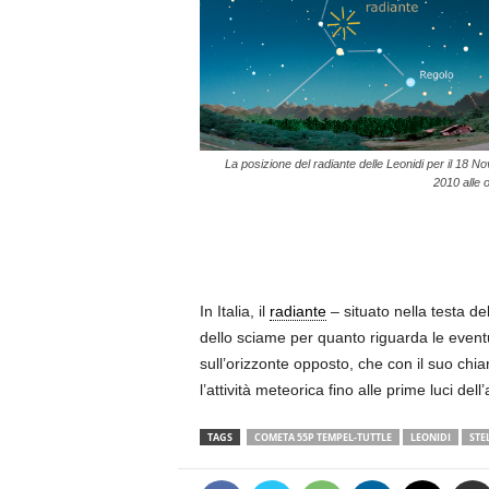
La posizione del radiante delle Leonidi per il 18 
2010 alle 
In Italia, il
radiante
– situato nella testa de
dello sciame per quanto riguarda le eventu
sull’orizzonte opposto, che con il suo chi
l’attività meteorica fino alle prime luci dell’
TAGS
COMETA 55P TEMPEL-TUTTLE
LEONIDI
STE