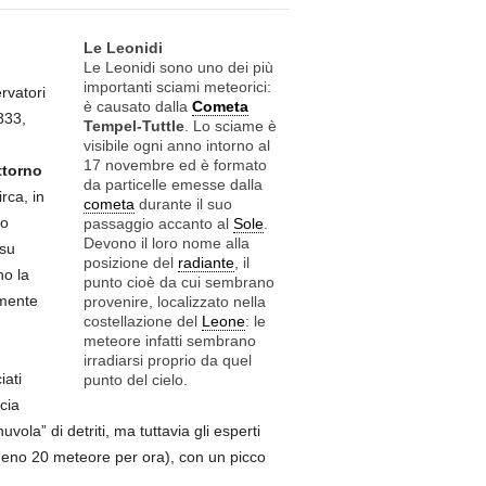
Le Leonidi
Le Leonidi sono uno dei più
importanti sciami meteorici:
rvatori
è causato dalla
Cometa
833,
Tempel-Tuttle
. Lo sciame è
visibile ogni anno intorno al
17 novembre ed è formato
ttorno
da particelle emesse dalla
rca, in
cometa
durante il suo
to
passaggio accanto al
Sole
.
Devono il loro nome alla
 su
posizione del
radiante
, il
no la
punto cioè da cui sembrano
amente
provenire, localizzato nella
costellazione del
Leone
: le
meteore infatti sembrano
irradiarsi proprio da quel
iati
punto del cielo.
cia
ola” di detriti, ma tuttavia gli esperti
eno 20 meteore per ora), con un picco