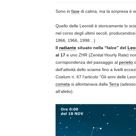
Sono in
fase
di calma, ma la sorpresa è s
Quello delle Leonidi è storicamente lo sci
nel corso degli ultimi secoli, producendosi
1866, 1966, 1998…)
Il
radiante
situato nella “falce” del
Leo
al 17
e uno ZHR (Zenital Hourly Rate) nor
corrispondenza del passaggio al
perielio
d
dell’attività dello sciame fino a livelli ec
Coelum n. 67 l’articolo “Gli anni delle L
cometa
si allontanava dalla
Terra
(adesso 
all’afelio).