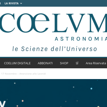
R
LA RIVISTA
COELUM DIGITALE
ABBONATI
SHOP
🛒
Area Riservata
17 Novembre – Attenzione alle Leonidi