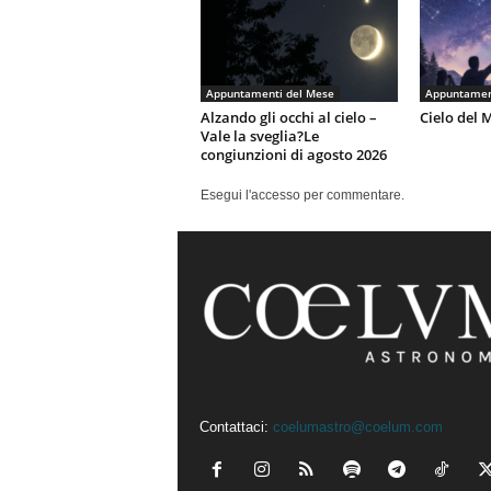
Appuntamenti del Mese
Appuntamen
Alzando gli occhi al cielo –
Cielo del 
Vale la sveglia?Le
congiunzioni di agosto 2026
Esegui l'accesso per commentare.
Contattaci:
coelumastro@coelum.com