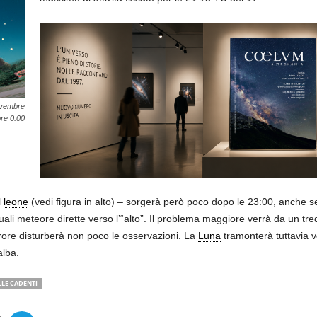
Novembre
ore 0:00
l
leone
(vedi figura in alto) – sorgerà però poco dopo le 23:00, anche se 
ali meteore dirette verso l’“alto”. Il problema maggiore verrà da un tre
arore disturberà non poco le osservazioni. La
Luna
tramonterà tuttavia v
alba.
LLE CADENTI