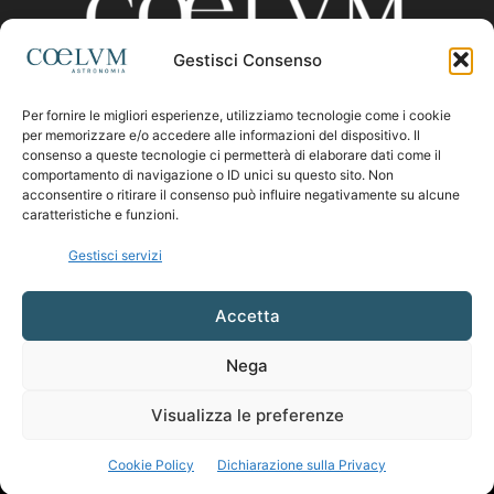
Gestisci Consenso
Per fornire le migliori esperienze, utilizziamo tecnologie come i cookie
CHI SIAMO
per memorizzare e/o accedere alle informazioni del dispositivo. Il
consenso a queste tecnologie ci permetterà di elaborare dati come il
comportamento di navigazione o ID unici su questo sito. Non
acconsentire o ritirare il consenso può influire negativamente su alcune
Contattaci:
coelumastro@coelum.com
caratteristiche e funzioni.
Gestisci servizi
SEGUICI
Accetta
Nega
Visualizza le preferenze
Cookie Policy
Dichiarazione sulla Privacy