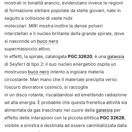
mostrati in tonalità arancio, evidenziano invece le regioni
di formazione stellare popolate da stelle giovani, nate in
seguito a collisione di vaste nubi
molecolari. MIRI mostra inoltre le dense polveri
interstellari e il nucleo brillante della grande spirale, dove
si nasconde un
buco nero
supermassiccio attivo.
In effetti, la spirale, catalogata
PGC 32620
, è una
galassia
di Seyfert di tipo 2: il suo nucleo energetico ospita un
mostruoso
buco nero
intento a ingoiare materia
circostante. Man mano che il materiale precipita verso
l’oscuro divoratore cosmico, si raccoglie
in un disco rotante, riscaldandosi ed emettendo radiazione
ad alta energia. È probabile che questa frenetica attività sia
alimentata da gas trascinato nel cuore della
galassia
per
effetto delle interazioni con la piccola ellittica
PGC 32628
,
visibile a sinistra e destinata ad essere cannibalizzata dalla