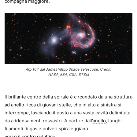
compagna maggiore.
Arp 107 dal James Webb Space Telescope. Credit:
NASA, ESA, CSA, STScI
Il brillante centro della spirale è circondato da una struttura
ad
anello
ricca di giovani stelle, che in alto a sinistra si
interrompe, lasciando il posto a una vasta cavità delimitata
da addensamenti rossastri. A partire dall’
anello
, lunghi
filamenti di gas e polveri spiraleggiano
verso il
centro galattico
.