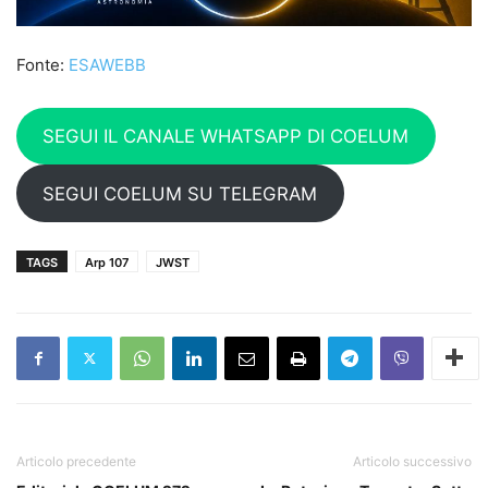
Fonte:
ESAWEBB
SEGUI IL CANALE WHATSAPP DI COELUM
SEGUI COELUM SU TELEGRAM
TAGS
Arp 107
JWST
Articolo precedente
Articolo successivo