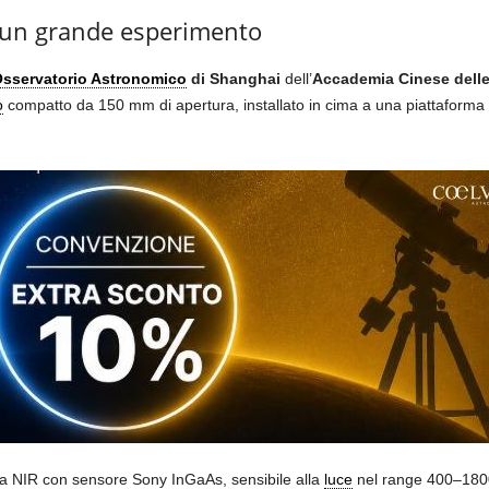
r un grande esperimento
sservatorio Astronomico
di Shanghai
dell’
Accademia Cinese delle
o
compatto da 150 mm di apertura, installato in cima a una piattaforma al
a NIR con sensore Sony InGaAs, sensibile alla
luce
nel range 400–1800 