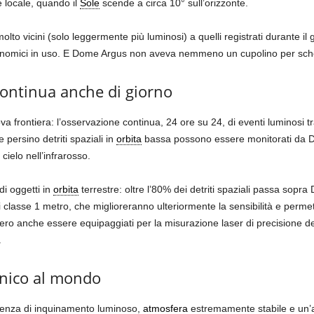
e locale, quando il
Sole
scende a circa 10° sull’orizzonte.
lto vicini (solo leggermente più luminosi) a quelli registrati durante il
stronomici in uso. E Dome Argus non aveva nemmeno un cupolino per sc
 continua anche di giorno
va frontiera: l’osservazione continua, 24 ore su 24, di eventi luminosi tr
e persino detriti spaziali in
orbita
bassa possono essere monitorati da D
 cielo nell’infrarosso.
di oggetti in
orbita
terrestre: oltre l’80% dei detriti spaziali passa sop
pi di classe 1 metro, che miglioreranno ulteriormente la sensibilità e per
ero anche essere equipaggiati per la misurazione laser di precisione dell
.
unico al mondo
senza di inquinamento luminoso,
atmosfera
estremamente stabile e un’al