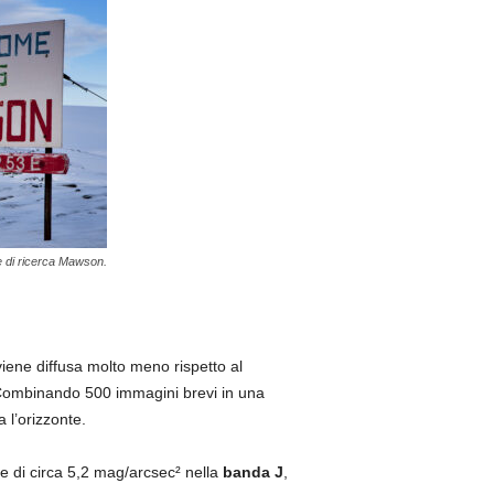
 di ricerca Mawson.
iene diffusa molto meno rispetto al
ombinando 500 immagini brevi in una
 l’orizzonte.
re di circa 5,2 mag/arcsec² nella
banda J
,