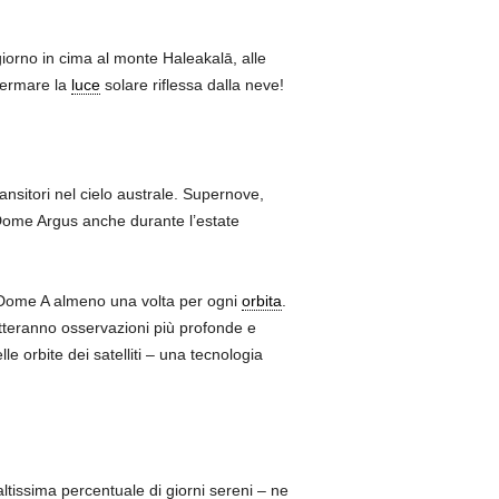
 giorno in cima al monte Haleakalā, alle
hermare la
luce
solare riflessa dalla neve!
ansitori nel cielo australe. Supernove,
ome Argus anche durante l’estate
ra Dome A almeno una volta per ogni
orbita
.
metteranno osservazioni più profonde e
e orbite dei satelliti – una tecnologia
tissima percentuale di giorni sereni – ne