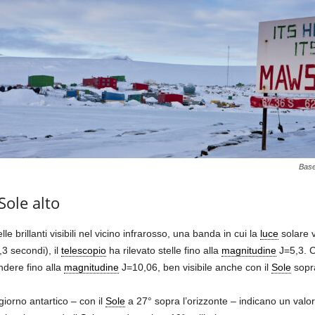
Base
 Sole alto
e brillanti visibili nel vicino infrarosso, una banda in cui la
luce
solare v
,3 secondi), il
telescopio
ha rilevato stelle fino alla
magnitudine
J=5,3. C
ndere fino alla
magnitudine
J=10,06, ben visibile anche con il
Sole
sopra
iorno antartico – con il
Sole
a 27° sopra l’orizzonte – indicano un valo