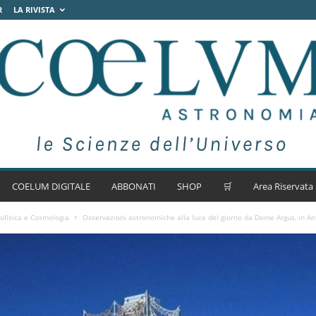
R
LA RIVISTA
COELUM DIGITALE
ABBONATI
SHOP
🛒
Area Riservata
ofisica e Cosmologia
Osservazioni astronomiche alla luce del giorno da Dome Argus, in An