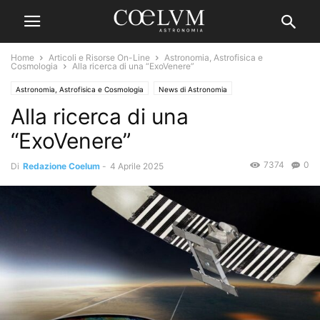
Home
Articoli e Risorse On-Line
Astronomia, Astrofisica e
Cosmologia
Alla ricerca di una “ExoVenere”
Astronomia, Astrofisica e Cosmologia
News di Astronomia
Alla ricerca di una
“ExoVenere”
7374
0
Di
Redazione Coelum
-
4 Aprile 2025