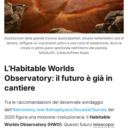
illustrazione della grande Corona Quetzalpetlatl, situata nell’emisfero sud di
Venere, raffigura un vulcanismo attivo e una zona di subduzione, dove la
crosta in primo piano sprofonda nell’interno del pianeta.
NASA/JPL-Caltech/Peter Rubin
L’Habitable Worlds
Observatory: il futuro è già in
cantiere
Tra le raccomandazioni del decennale sondaggio
dell’
Astronomy and Astrophysics Decadal Survey
del
2020 figura una missione rivoluzionaria: il
Habitable
Worlds Observatory (HWO)
. Questo futuro
telescopio