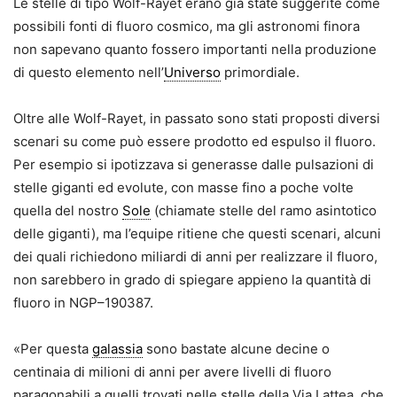
Le stelle di tipo Wolf-Rayet erano già state suggerite come
possibili fonti di fluoro cosmico, ma gli astronomi finora
non sapevano quanto fossero importanti nella produzione
di questo elemento nell’
Universo
primordiale.
Oltre alle Wolf-Rayet, in passato sono stati proposti diversi
scenari su come può essere prodotto ed espulso il fluoro.
Per esempio si ipotizzava si generasse dalle pulsazioni di
stelle giganti ed evolute, con masse fino a poche volte
quella del nostro
Sole
(chiamate stelle del ramo asintotico
delle giganti), ma l’equipe ritiene che questi scenari, alcuni
dei quali richiedono miliardi di anni per realizzare il fluoro,
non sarebbero in grado di spiegare appieno la quantità di
fluoro in NGP–190387.
«Per questa
galassia
sono bastate alcune decine o
centinaia di milioni di anni per avere livelli di fluoro
paragonabili a quelli trovati nelle stelle della Via Lattea, che