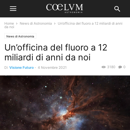
Home
News di Astronomia
Un’officina del fluoro a 12 miliardi di anni
da noi
News di Astronomia
Un’officina del fluoro a 12
miliardi di anni da noi
3180
0
Di
Visione Futuro
-
4 Novembre 2021