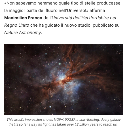
«Non sapevamo nemmeno quale tipo di stelle producesse
la maggior parte del fluoro nell’
Universo
!» afferma
Maximilien Franco
dell’
Università dell’Hertfordshire nel
Regno Unito
che ha guidato il nuovo studio, pubblicato su
Nature Astronomy
.
This artist’s impression shows NGP–190387, a star-forming, dusty galaxy
that is so far away its light has taken over 12 billion years to reach us.