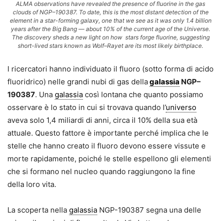
ALMA observations have revealed the presence of fluorine in the gas
clouds of NGP–190387. To date, this is the most distant detection of the
element in a star-forming galaxy, one that we see as it was only 1.4 billion
years after the Big Bang — about 10% of the current age of the Universe.
The discovery sheds a new light on how stars forge fluorine, suggesting
short-lived stars known as Wolf–Rayet are its most likely birthplace.
I ricercatori hanno individuato il fluoro (sotto forma di acido
fluoridrico) nelle grandi nubi di gas della
galassia
NGP–
190387
. Una
galassia
così lontana che quanto possiamo
osservare è lo stato in cui si trovava quando l’
universo
aveva solo 1,4 miliardi di anni, circa il 10% della sua età
attuale. Questo fattore è importante perché implica che le
stelle che hanno creato il fluoro devono essere vissute e
morte rapidamente, poiché le stelle espellono gli elementi
che si formano nel nucleo quando raggiungono la fine
della loro vita.
La scoperta nella
galassia
NGP-190387 segna una delle