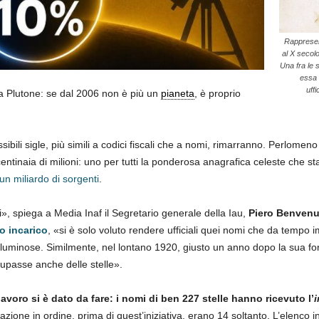
Rappresent
al X secol
Una fra le 
essa 
uffi
 a Plutone: se dal 2006 non è più un
pianeta
, è proprio
sibili sigle, più simili a codici fiscali che a nomi, rimarranno. Perlomen
 centinaia di milioni: uno per tutti la ponderosa anagrafica celeste che s
un miliardo di sorgenti
.
i», spiega a Media Inaf il Segretario generale della Iau,
Piero Benvenu
so incarico
, «si è solo voluto rendere ufficiali quei nomi che da tempo 
ù luminose. Similmente, nel lontano 1920, giusto un anno dopo la sua fond
cupasse anche delle stelle».
avoro si è dato da fare: i nomi di ben 227 stelle hanno ricevuto l’
i
icazione in ordine, prima di quest’iniziativa, erano 14 soltanto. L’elenco i