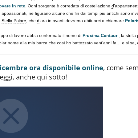
ovare in rete
. Ogni sorgente è corredata di costellazione
d
’appartenenz
 appassionati, ne figurano alcune che fin dai tempi più antichi sono inve
a
Stella
Polare
, che
d
’ora in avanti dovremo abituarci a chiamare
Polari
ppo di lavoro abbia confermato il nome di
Proxima Centauri
, la
stella
p
biar nome alla mia barca che così ho battezzato vent’anni fa… e si sa, 
dicembre ora disponibile online
, come sem
eggi, anche qui sotto!