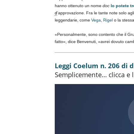
hanno ottenuto un nome
doc
lo potete tr
d
’approvazione. Fra le tante note solo agli
leggendarie, come
Vega
,
Rigel
o la stess
«Personalmente, sono contento che il Gru
fatto», dice Benvenuti, «avrei dovuto cam
Leggi Coelum n. 206 di 
Semplicemente… clicca e l