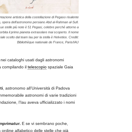
azione artistica della costellazione di Pegaso risalente
o, opera dell’astronomo persiano Abd al-Rahman al-Sufi.
sue stelle più note è 51 Pegasi, celebre perché attorno a
orbita il primo pianeta extrasolare mai scoperto. Il nome
ciale scelto dal team Iau per la stella è Helvetios. Crediti:
Bibliothèque nationale de France, Paris/IAU
o nei cataloghi usati dagli astronomi
ta compilando il
telescopio
spaziale Gaia
ti
, astronomo all’Università di Padova
immemorabile astronomi di varie tradizioni
azione, l’Iau aveva ufficializzato i nomi
mprimatur
.
E se vi sembrano poche,
n ordine alfabetico delle stelle che già