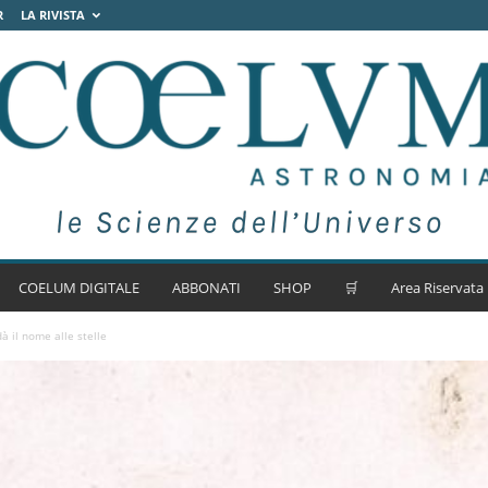
R
LA RIVISTA
COELUM DIGITALE
ABBONATI
SHOP
🛒
Area Riservata
à il nome alle stelle