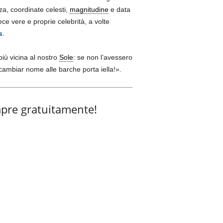
a, coordinate celesti,
magnitudine
e data
ce vere e proprie celebrità, a volte
s
.
iù vicina al nostro
Sole
: se non l’avessero
cambiar nome alle barche porta iella!».
pre gratuitamente!