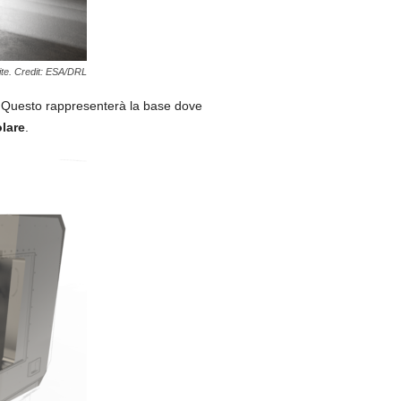
lite. Credit: ESA/DRL
 Questo rappresenterà la base dove
olare
.