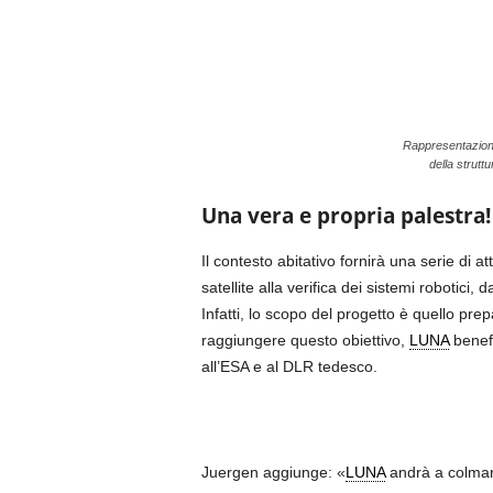
Rappresentazione 
della strutt
Una vera e propria palestra!
Il contesto abitativo fornirà una serie di at
satellite alla verifica dei sistemi robotici,
Infatti, lo scopo del progetto è quello pre
raggiungere questo obiettivo,
LUNA
benefi
all’ESA e al DLR tedesco.
Juergen aggiunge: «
LUNA
andrà a colmare