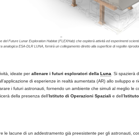
del Future Lunar Exploration Habitat (FLEXHab) che ospiterà attività ed esperimenti scientifici
ura analogica ESA-DLR LUNA, fornirà un collegamento diretto alla superficie di regolite riprod
tività, ideate per
allenare i futuri esploratori della
Luna
. Si spazierà d
 dall’applicazione di esperienze in realtà aumentata (AR) allo sviluppo e r
parare i futuri astronauti, fornendo un ambiente che simuli al meglio le c
cerà della presenza dell’
Istituto di Operazioni Spaziali
e dell’
Istitut
 le lacune di un addestramento già preesistente per gli astronauti, co