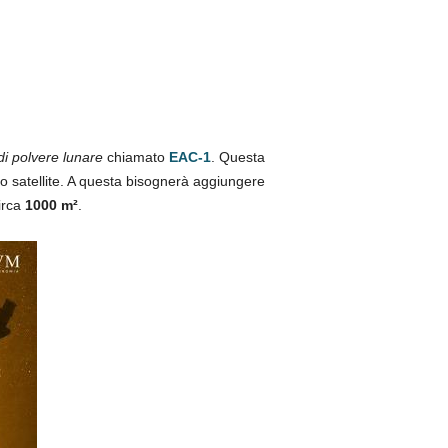
di polvere lunare
chiamato
EAC-1
. Questa
tro satellite. A questa bisognerà aggiungere
circa
1000 m²
.