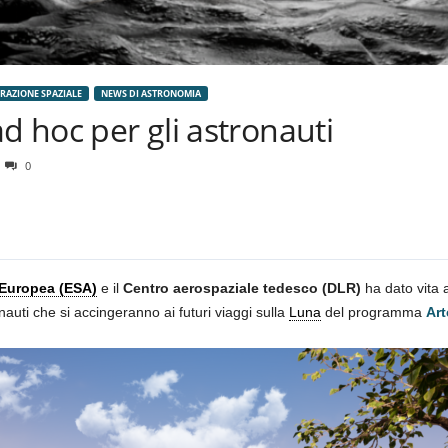
RAZIONE SPAZIALE
NEWS DI ASTRONOMIA
d hoc per gli astronauti
0
 Europea (ESA)
e il
Centro aerospaziale tedesco (DLR)
ha dato vita 
auti che si accingeranno ai futuri viaggi sulla
Luna
del programma
Art