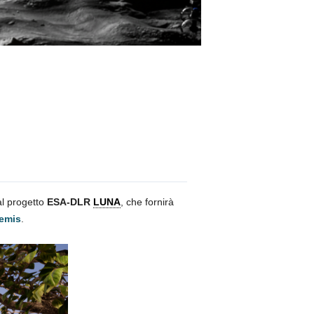
al progetto
ESA-DLR
LUNA
, che fornirà
emis
.