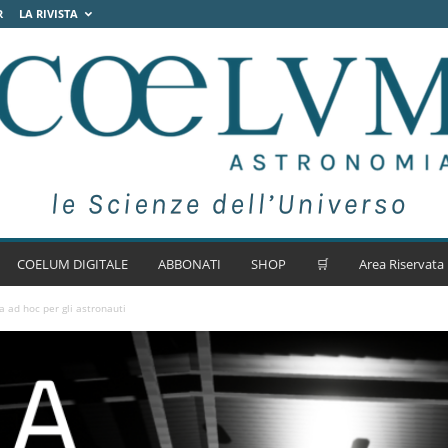
R
LA RIVISTA
COELUM DIGITALE
ABBONATI
SHOP
🛒
Area Riservata
a ad hoc per gli astronauti