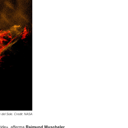
e del Sole. Credit: NASA
rtide», afferma
Raimund Muscheler
,