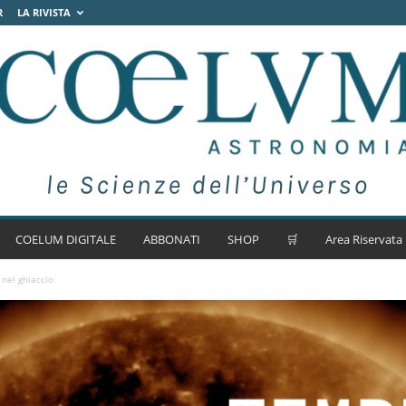
R
LA RIVISTA
COELUM DIGITALE
ABBONATI
SHOP
🛒
Area Riservata
nel ghiaccio