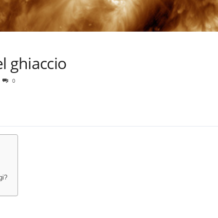
l ghiaccio
0
gi?