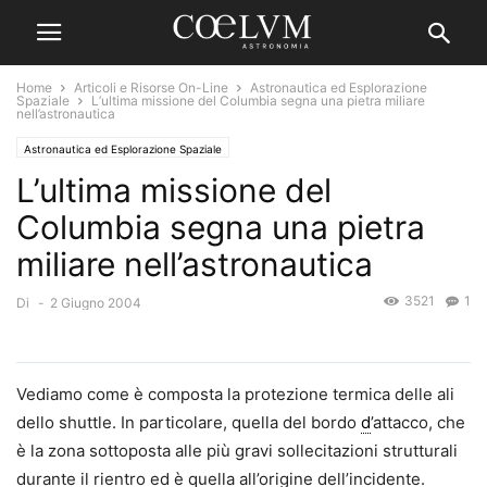
Home
Articoli e Risorse On-Line
Astronautica ed Esplorazione
Spaziale
L’ultima missione del Columbia segna una pietra miliare
nell’astronautica
Astronautica ed Esplorazione Spaziale
L’ultima missione del
Columbia segna una pietra
miliare nell’astronautica
3521
1
Di
-
2 Giugno 2004
Vediamo come è composta la protezione termica delle ali
dello shuttle. In particolare, quella del bordo
d
’attacco, che
è la zona sottoposta alle più gravi sollecitazioni strutturali
durante il rientro ed è quella all’origine dell’incidente.