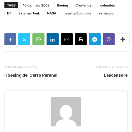
TAGS
16 gennaio 2003
Boeing
Challenger
columbia
ET
External Tank
NASA
navetta Columbia
serbatoio
Articolo precedente
Articolo successivo
Il Seeing del Cerro Paranal
L’ascensore