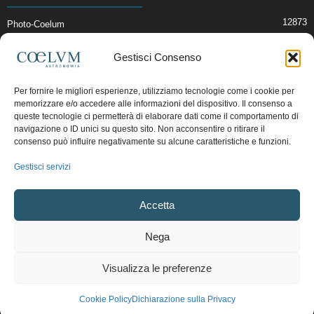
12873
Photo-Coelum
2914
Mostre e Incontri
Gestisci Consenso
2409
News di Astronomia
1314
Cielo del Mese
Per fornire le migliori esperienze, utilizziamo tecnologie come i cookie per
memorizzare e/o accedere alle informazioni del dispositivo. Il consenso a
365
Astronomia, Astrofisica e Cosmologia
queste tecnologie ci permetterà di elaborare dati come il comportamento di
268
Articoli e Risorse On-Line
navigazione o ID unici su questo sito. Non acconsentire o ritirare il
consenso può influire negativamente su alcune caratteristiche e funzioni.
192
Il Blog della Redazione
Gestisci servizi
Pubblicità:
ads@coelum.com
Accetta
Copyright © 1997 - 2024 vietata la riproduzione.
CF/P.IVA/VAT.C IT.01988340434
Nega
Privacy Policy
Termini e Condizioni di Vendita
Diritto di recesso
Visualizza le preferenze
Regolamento uso sezione PhotoCoelum
Regolamento Community e Aree di Discussione
Cookie Policy (UE)
Cookie Policy
Dichiarazione sulla Privacy