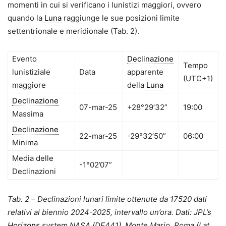
momenti in cui si verificano i lunistizi maggiori, ovvero
quando la
Luna
raggiunge le sue posizioni limite
settentrionale e meridionale (Tab. 2).
Evento
Declinazione
Tempo
lunistiziale
Data
apparente
(UTC+1)
maggiore
della
Luna
Declinazione
07-mar-25
+28°29’32”
19:00
Massima
Declinazione
22-mar-25
-29°32’50”
06:00
Minima
Media delle
-1°02’07”
Declinazioni
Tab. 2
– Declinazioni lunari limite
ottenute da 17520 dati
relativi al biennio 2024-2025, intervallo un’ora.
Dati:
JPL’s
Horizons
system
NASA (DE441). Monte Mario, Roma (Lat.