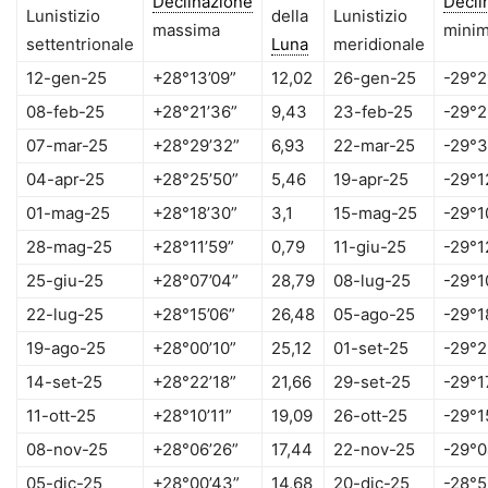
Declinazione
Decli
Lunistizio
della
Lunistizio
massima
mini
settentrionale
Luna
meridionale
12-gen-25
+28°13’09”
12,02
26-gen-25
-29°2
08-feb-25
+28°21’36”
9,43
23-feb-25
-29°2
07-mar-25
+28°29’32”
6,93
22-mar-25
-29°3
04-apr-25
+28°25’50”
5,46
19-apr-25
-29°1
01-mag-25
+28°18’30”
3,1
15-mag-25
-29°1
28-mag-25
+28°11’59”
0,79
11-giu-25
-29°1
25-giu-25
+28°07’04”
28,79
08-lug-25
-29°1
22-lug-25
+28°15’06”
26,48
05-ago-25
-29°1
19-ago-25
+28°00’10”
25,12
01-set-25
-29°2
14-set-25
+28°22’18”
21,66
29-set-25
-29°1
11-ott-25
+28°10’11”
19,09
26-ott-25
-29°1
08-nov-25
+28°06’26”
17,44
22-nov-25
-29°0
05-dic-25
+28°00’43”
14,68
20-dic-25
-28°5