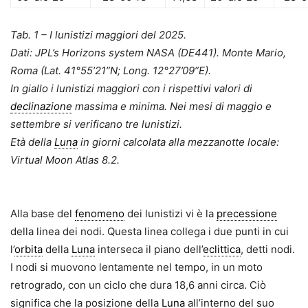
Tab. 1 – I lunistizi maggiori del 2025.
Dati: JPL’s Horizons system NASA (DE441). Monte Mario,
Roma (Lat. 41°55’21”N; Long. 12°27’09”E).
In giallo i lunistizi maggiori con i rispettivi valori di
declinazione
massima e minima. Nei mesi di maggio e
settembre si verificano tre lunistizi.
Età della
Luna
in giorni calcolata alla mezzanotte locale:
Virtual Moon Atlas 8.2.
Alla base del
fenomeno
dei lunistizi vi è la
precessione
della linea dei nodi. Questa linea collega i due punti in cui
l’
orbita
della
Luna
interseca il piano dell’
eclittica
, detti nodi.
I nodi si muovono lentamente nel tempo, in un moto
retrogrado, con un ciclo che dura 18,6 anni circa. Ciò
significa che la posizione della
Luna
all’interno del suo