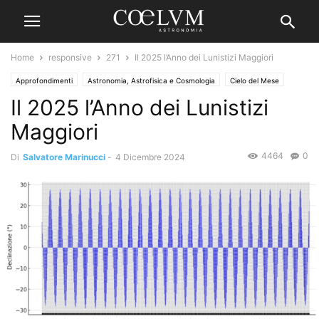
Home
responsive
271
Il 2025 l’Anno dei Lunistizi Maggiori
Approfondimenti
Astronomia, Astrofisica e Cosmologia
Cielo del Mese
Il 2025 l’Anno dei Lunistizi
Maggiori
4464
0
Di
Salvatore Marinucci
-
4 Dicembre 2024