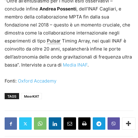
“Oltre all’entusiasmo per i nuovi esiti osservativi –
conclude infine
Andrea Possenti
, dell’
INAF
Cagliari, e
membro della collaborazione MPTA fin dalla sua
fondazione nel 2018 – questo è un momento cruciale, che
dimostra come la collaborazione internazionale negli
esperimenti di tipo
Pulsar
Timing Array, nei quali
INAF
è
coinvolto da oltre 20 anni, spalancherà infine le porte
dell’astronomia delle onde gravitazionali di frequenza ultra
bassa”. Interviste a cura di
Media INAF
.
Fonti:
Oxford Accademy
TAGS
MeerKAT