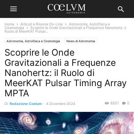
Home
Articoli e Risorse On-Line
Astronomia, Astrofisica e
Cosmologia
Scoprire le Onde Gravitazionali a Frequenze Nanohertz: il
Ruolo di MeerKAT Pulsar...
Astronomia, Astrofisica e Cosmologia
News di Astronomia
Scoprire le Onde
Strumenti Professionali
Gravitazionali a Frequenze
Nanohertz: il Ruolo di
MeerKAT Pulsar Timing Array
MPTA
6301
0
Di
Redazione Coelum
-
4 Dicembre 2024