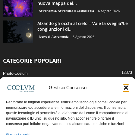
nuova mappa del...
Astronomia, Astrofisica e Cosmologia
6 Agosto 2026
Alzando gli occhi al cielo – Vale la sveglia?Le
congiunzioni di...
News di Astronomia
5 Agosto 2026
CATEGORIE POPOLARI
12873
Photo-Coelum
2914
Mostre e Incontri
Gestisci Consenso
2409
News di Astronomia
1314
Cielo del Mese
Per fornire le migliori esperienze, utilizziamo tecnologie come i cookie per
memorizzare e/o accedere alle informazioni del dispositivo. Il consenso a
365
Astronomia, Astrofisica e Cosmologia
queste tecnologie ci permetterà di elaborare dati come il comportamento di
268
Articoli e Risorse On-Line
navigazione o ID unici su questo sito. Non acconsentire o ritirare il
consenso può influire negativamente su alcune caratteristiche e funzioni.
192
Il Blog della Redazione
Gestisci servizi