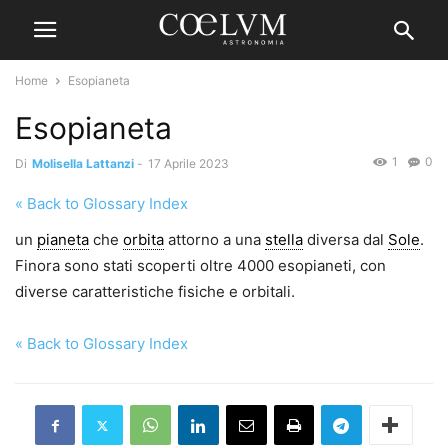
Home
Esopianeta
Esopianeta
1
0
Di
Molisella Lattanzi
-
17 Aprile 2023
« Back to Glossary Index
un
pianeta
che
orbita
attorno a una
stella
diversa dal
Sole
.
Finora sono stati scoperti oltre 4000 esopianeti, con
diverse caratteristiche fisiche e orbitali.
« Back to Glossary Index