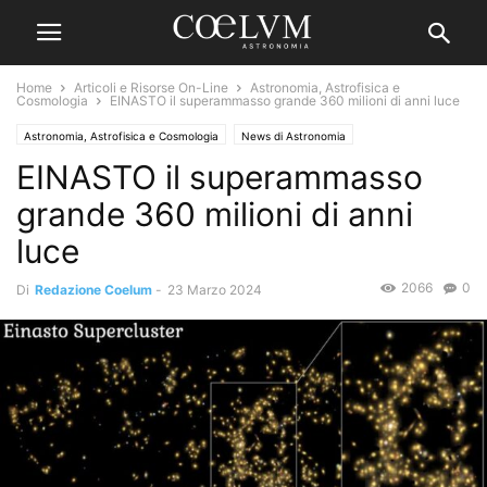
Home
Articoli e Risorse On-Line
Astronomia, Astrofisica e
Cosmologia
EINASTO il superammasso grande 360 milioni di anni luce
Astronomia, Astrofisica e Cosmologia
News di Astronomia
EINASTO il superammasso
grande 360 milioni di anni
luce
2066
0
Di
Redazione Coelum
-
23 Marzo 2024