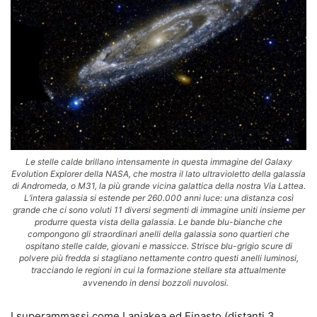
Le stelle calde brillano intensamente in questa immagine del Galaxy
Evolution Explorer della NASA, che mostra il lato ultravioletto della galassia
di Andromeda, o M31, la più grande vicina galattica della nostra Via Lattea.
L’intera galassia si estende per 260.000 anni luce: una distanza così
grande che ci sono voluti 11 diversi segmenti di immagine uniti insieme per
produrre questa vista della galassia. Le bande blu-bianche che
compongono gli straordinari anelli della galassia sono quartieri che
ospitano stelle calde, giovani e massicce. Strisce blu-grigio scure di
polvere più fredda si stagliano nettamente contro questi anelli luminosi,
tracciando le regioni in cui la formazione stellare sta attualmente
avvenendo in densi bozzoli nuvolosi.
I superammassi come Laniakea ed Einasto (distanti 3