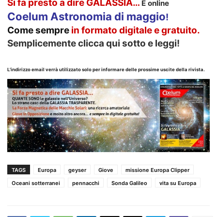
Si fa presto a dire GALASSIA…
È online
Coelum Astronomia di maggio
!
Come sempre
in formato
digitale e gratuito.
Semplicemente clicca qui sotto e leggi!
L’indirizzo email verrà utilizzato solo per informare delle prossime uscite della rivista.
TAGS
Europa
geyser
Giove
missione Europa Clipper
Oceani sotterranei
pennacchi
Sonda Galileo
vita su Europa