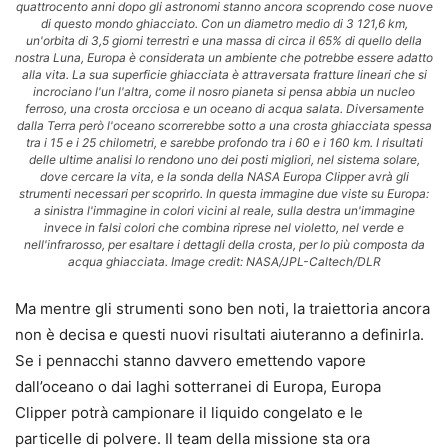
quattrocento anni dopo gli astronomi stanno ancora scoprendo cose nuove
di questo mondo ghiacciato. Con un diametro medio di 3 121,6 km,
un'orbita di 3,5 giorni terrestri e una massa di circa il 65% di quello della
nostra Luna, Europa è considerata un ambiente che potrebbe essere adatto
alla vita. La sua superficie ghiacciata è attraversata fratture lineari che si
incrociano l'un l'altra, come il nosro pianeta si pensa abbia un nucleo
ferroso, una crosta orcciosa e un oceano di acqua salata. Diversamente
dalla Terra però l'oceano scorrerebbe sotto a una crosta ghiacciata spessa
tra i 15 e i 25 chilometri, e sarebbe profondo tra i 60 e i 160 km. I risultati
delle ultime analisi lo rendono uno dei posti migliori, nel sistema solare,
dove cercare la vita, e la sonda della NASA Europa Clipper avrà gli
strumenti necessari per scoprirlo. In questa immagine due viste su Europa:
a sinistra l'immagine in colori vicini al reale, sulla destra un'immagine
invece in falsi colori che combina riprese nel violetto, nel verde e
nell'infrarosso, per esaltare i dettagli della crosta, per lo più composta da
acqua ghiacciata. Image credit: NASA/JPL-Caltech/DLR
Ma mentre gli strumenti sono ben noti, la traiettoria ancora
non è decisa e questi nuovi risultati aiuteranno a definirla.
Se i pennacchi stanno davvero emettendo vapore
dall’oceano o dai laghi sotterranei di Europa, Europa
Clipper potrà campionare il liquido congelato e le
particelle di polvere. Il team della missione sta ora