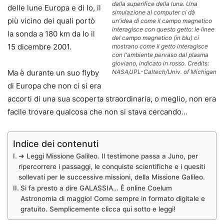
dalla superifice della luna. Una
delle lune Europa e di Io, il
simulazione al computer ci dà
più vicino dei quali portò
un'idea di come il campo magnetico
interagisce con questo getto: le linee
la sonda a 180 km da Io il
del campo magnetico (in blu) ci
15 dicembre 2001.
mostrano come il getto interagisce
con l'ambiente pervaso dal plasma
gioviano, indicato in rosso. Credits:
NASA/JPL-Caltech/Univ. of Michigan
Ma è durante un suo flyby
di Europa che non ci si era
accorti di una sua scoperta straordinaria, o meglio, non era
facile trovare qualcosa che non si stava cercando…
Indice dei contenuti
➜ Leggi Missione Galileo. Il testimone passa a Juno, per
ripercorrere i passaggi, le conquiste scientifiche e i quesiti
sollevati per le successive missioni, della Missione Galileo.
Si fa presto a dire GALASSIA… È online Coelum
Astronomia di maggio! Come sempre in formato digitale e
gratuito. Semplicemente clicca qui sotto e leggi!