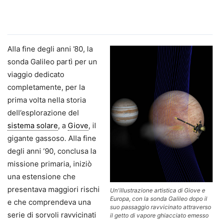
Alla fine degli anni ’80, la
sonda Galileo partì per un
viaggio dedicato
completamente, per la
prima volta nella storia
dell’esplorazione del
sistema solare
, a
Giove
, il
gigante gassoso. Alla fine
degli anni ’90, conclusa la
missione primaria, iniziò
una estensione che
presentava maggiori rischi
Un'illustrazione artistica di Giove e
Europa, con la sonda Galileo dopo il
e che comprendeva una
suo passaggio ravvicinato attraverso
serie di sorvoli ravvicinati
il getto di vapore ghiacciato emesso