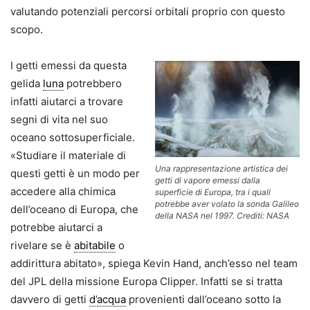
valutando potenziali percorsi orbitali proprio con questo
scopo.
I getti emessi da questa
gelida
luna
potrebbero
infatti aiutarci a trovare
segni di vita nel suo
oceano sottosuperficiale.
«Studiare il materiale di
Una rappresentazione artistica dei
questi getti è un modo per
getti di vapore emessi dalla
accedere alla chimica
superficie di Europa, tra i quali
potrebbe aver volato la sonda Galileo
dell’oceano di Europa, che
della NASA nel 1997. Crediti: NASA
potrebbe aiutarci a
rivelare se è
abitabile
o
addirittura abitato», spiega Kevin Hand, anch’esso nel team
del JPL della missione Europa Clipper. Infatti se si tratta
davvero di getti
d
’
acqua
provenienti dall’oceano sotto la