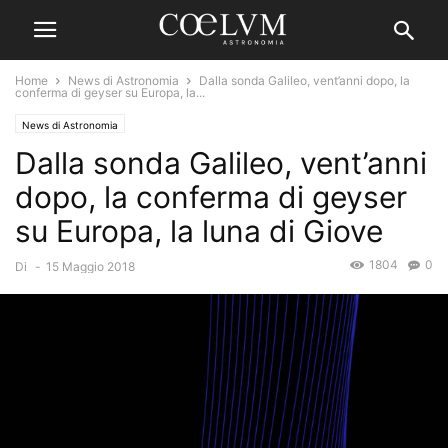
Home
News di Astronomia
Dalla sonda Galileo, vent’anni dopo, la
conferma di geyser su Europa, la...
News di Astronomia
Dalla sonda Galileo, vent’anni
dopo, la conferma di geyser
su Europa, la luna di Giove
1804
0
Di
-
15 Maggio 2018