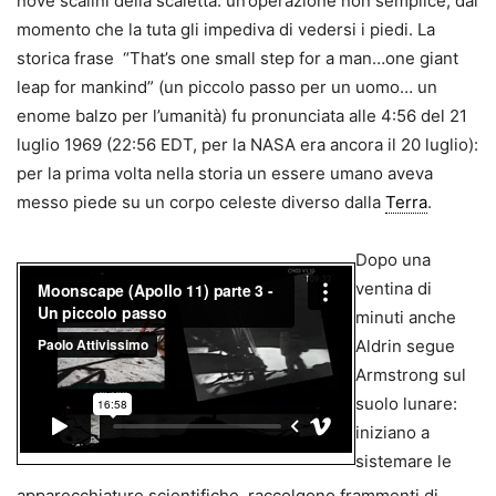
nove scalini della scaletta: un’operazione non semplice, dal
momento che la tuta gli impediva di vedersi i piedi. La
storica frase “That’s one small step for a man…one giant
leap for mankind” (un piccolo passo per un uomo… un
enome balzo per l’umanità) fu pronunciata alle 4:56 del 21
luglio 1969 (22:56 EDT, per la NASA era ancora il 20 luglio):
per la prima volta nella storia un essere umano aveva
messo piede su un corpo celeste diverso dalla
Terra
.
Dopo una
ventina di
minuti anche
Aldrin segue
Armstrong sul
suolo lunare:
iniziano a
sistemare le
apparecchiature scientifiche, raccolgono frammenti di