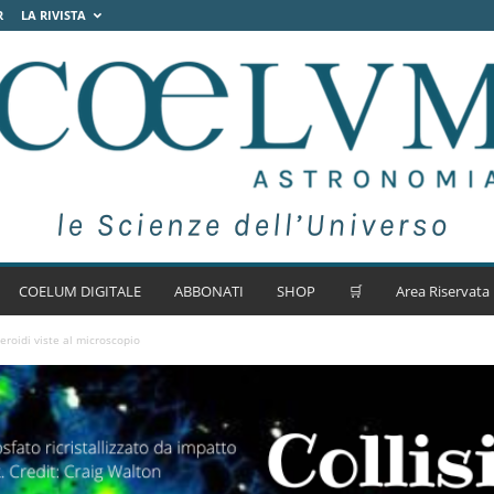
R
LA RIVISTA
COELUM DIGITALE
ABBONATI
SHOP
🛒
Area Riservata
teroidi viste al microscopio