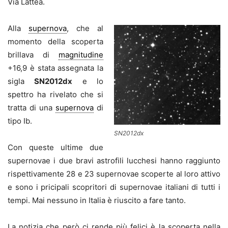
Via Lattea.
Alla
supernova
, che al
momento della scoperta
brillava di
magnitudine
+16,9 è stata assegnata la
sigla
SN2012dx
e lo
spettro ha rivelato che si
tratta di una
supernova
di
tipo Ib.
SN2012dx
Con queste ultime due
supernovae i due bravi astrofili lucchesi hanno raggiunto
rispettivamente 28 e 23 supernovae scoperte al loro attivo
e sono i pricipali scopritori di supernovae italiani di tutti i
tempi. Mai nessuno in Italia è riuscito a fare tanto.
La notizia che però ci rende più felici è la scoperta nella