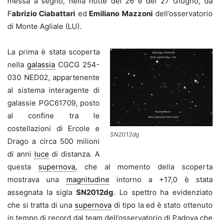
messa a segno, nella notte del 26 e del 27 Giugno, da
F
abrizio Ciabattari
ed
Emiliano Mazzoni
dell’osservatorio
di Monte Agliale (LU).
La prima è stata scoperta
nella
galassia
CGCG 254-
030 NED02, appartenente
al sistema interagente di
galassie PGC61709, posto
al confine tra le
costellazioni di Ercole e
SN2012dg
Drago a circa 500 milioni
di anni
luce
di distanza. A
questa
supernova
, che al momento della scoperta
mostrava una
magnitudine
intorno a +17,0 è stata
assegnata la sigla
SN2012dg
. Lo spettro ha evidenziato
che si tratta di una
supernova
di tipo Ia ed è stato ottenuto
in tempo di record dal team dell’osservatorio di Padova che