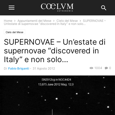
Home
Appuntamenti del Mese
Cielo del Mese
SUPERNOVAE –
Un’estate di supernovae “discovered in Italy” e non solo…
Cielo del Mese
SUPERNOVAE – Un’estate di
supernovae “discovered in
Italy” e non solo…
1004
0
Di
Fabio Briganti
-
31 Agosto 2012