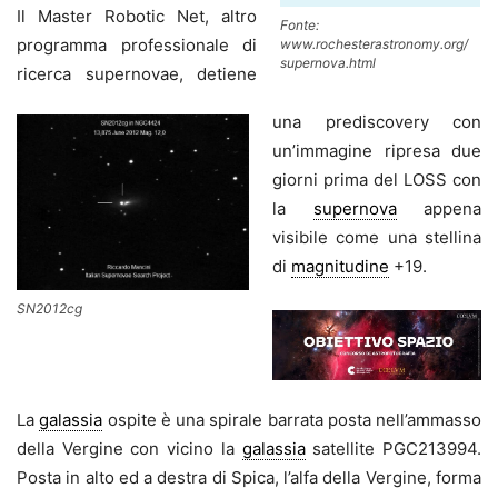
Il Master Robotic Net, altro
Fonte:
programma professionale di
www.rochesterastronomy.org/
supernova.html
ricerca supernovae, detiene
una prediscovery con
un’immagine ripresa due
giorni prima del LOSS con
la
supernova
appena
visibile come una stellina
di
magnitudine
+19.
SN2012cg
La
galassia
ospite è una spirale barrata posta nell’ammasso
della Vergine con vicino la
galassia
satellite PGC213994.
Posta in alto ed a destra di Spica, l’alfa della Vergine, forma