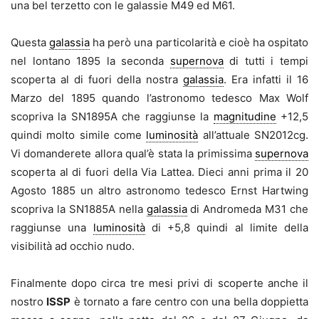
una bel terzetto con le galassie M49 ed M61.
Questa
galassia
ha però una particolarità e cioè ha ospitato
nel lontano 1895 la seconda
supernova
di tutti i tempi
scoperta al di fuori della nostra
galassia
. Era infatti il 16
Marzo del 1895 quando l’astronomo tedesco Max Wolf
scopriva la SN1895A che raggiunse la
magnitudine
+12,5
quindi molto simile come
luminosità
all’attuale SN2012cg.
Vi domanderete allora qual’è stata la primissima
supernova
scoperta al di fuori della Via Lattea. Dieci anni prima il 20
Agosto 1885 un altro astronomo tedesco Ernst Hartwing
scopriva la SN1885A nella
galassia
di Andromeda M31 che
raggiunse una
luminosità
di +5,8 quindi al limite della
visibilità ad occhio nudo.
Finalmente dopo circa tre mesi privi di scoperte anche il
nostro
ISSP
è tornato a fare centro con una bella doppietta