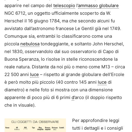
apparire nel campo del
telescopio
l’
ammasso globulare
NGC 6712, un oggetto ufficialmente scoperto da W.
Herschel il 16 giugno 1784, ma che secondo alcuni fu
avvistato dall’astronomo francese Le Gentil già nel 1749.
Comunque sia, entrambi lo classificarono come una
piccola
nebulosa
tondeggiante, e soltanto John Herschel,
nel 1830, osservandolo dal suo osservatorio di Capo di
Buona Speranza, lo risolse in stelle riconoscendone la
reale natura. Distante da noi più o meno come M13 – circa
22 500 anni
luce
– rispetto al grande globulare dell’Ercole
è però molto più piccolo (40 contro 145 anni
luce
di
diametro) e nelle foto si mostra con una dimensione
apparente di poco più di 6 primi
d
’arco (il doppio rispetto
che in visuale).
Per approfondire leggi
tutti i dettagli e i consigli