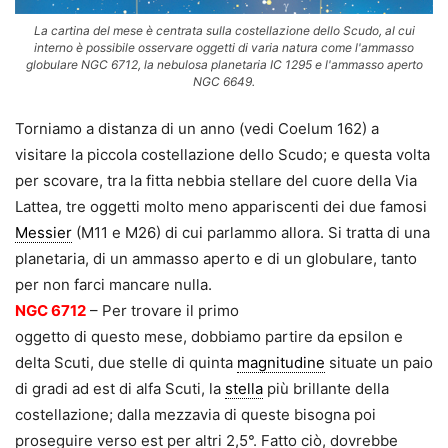
La cartina del mese è centrata sulla costellazione dello Scudo, al cui
interno è possibile osservare oggetti di varia natura come l'ammasso
globulare NGC 6712, la nebulosa planetaria IC 1295 e l'ammasso aperto
NGC 6649.
Torniamo a distanza di un anno (vedi Coelum 162) a
visitare la piccola costellazione dello Scudo; e questa volta
per scovare, tra la fitta nebbia stellare del cuore della Via
Lattea, tre oggetti molto meno appariscenti dei due famosi
Messier
(M11 e M26) di cui parlammo allora. Si tratta di una
planetaria, di un ammasso aperto e di un globulare, tanto
per non farci mancare nulla.
NGC 6712
– Per trovare il primo
oggetto di questo mese, dobbiamo partire da epsilon e
delta Scuti, due stelle di quinta
magnitudine
situate un paio
di gradi ad est di alfa Scuti, la
stella
più brillante della
costellazione; dalla mezzavia di queste bisogna poi
proseguire verso est per altri 2,5°. Fatto ciò, dovrebbe