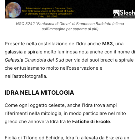
NGC 3242 “Fantasma di Giove” di Francesco Badalotti (clicca
sull’immagine per saperne di più)
Presente nella costellazione dell’Idra anche
M83
, una
galassia a spirale
molto luminosa nota anche con il nome di
Galassia
Girandola del Sud
per via dei suoi bracci a spirale
che entusiasmano molto nell’osservazione e
nell’astrofotografia.
IDRA NELLA MITOLOGIA
Come ogni oggetto celeste, anche l’Idra trova ampi
riferimenti nella mitologia, in modo particolare nel mito
greco che annovera Idra tra le
Fatiche di Ercole
.
Figlia di Tifone ed Echidna, Idra fu allevata da Era: era un