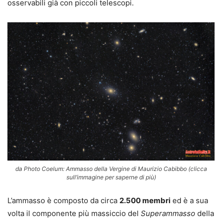
osservabili già con piccoli telescopi.
da Photo Coelum: Ammasso della Vergine di Maurizio Cabibbo (clicca
sull’immagine per saperne di più)
L’ammasso è composto da circa
2.500 membri
ed è a sua
volta il componente più massiccio del
Superammasso
della