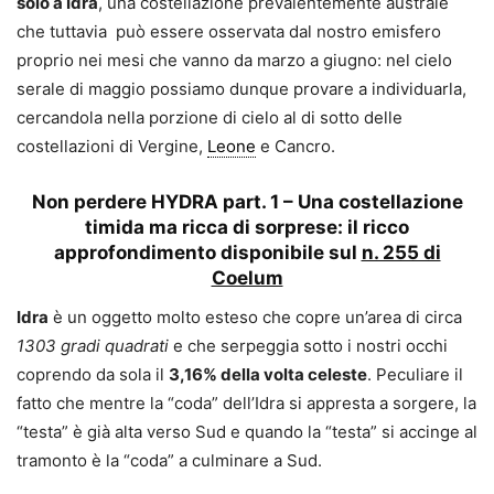
solo a Idra
, una costellazione prevalentemente australe
che tuttavia può essere osservata dal nostro emisfero
proprio nei mesi che vanno da marzo a giugno: nel cielo
serale di maggio possiamo dunque provare a individuarla,
cercandola nella porzione di cielo al di sotto delle
costellazioni di Vergine,
Leone
e Cancro.
Non perdere
HYDRA part. 1 – Una costellazione
timida ma ricca di sorprese
: il ricco
approfondimento disponibile sul
n. 255 di
Coelum
Idra
è un oggetto molto esteso che copre un’area di circa
1303 gradi quadrati
e che serpeggia sotto i nostri occhi
coprendo da sola il
3,16% della volta celeste
. Peculiare il
fatto che mentre la “coda” dell’Idra si appresta a sorgere, la
“testa” è già alta verso Sud e quando la “testa” si accinge al
tramonto è la “coda” a culminare a Sud.