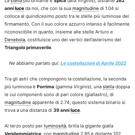
La
stella
più brillante è
Spica
(
alfa Virginis
), distante
262
anni
luce
da noi, che con la sua
magnitudine
di 1.04 si
colloca al
quindicesimo posto
tra le stelle più luminose del
firmamento. Con il suo colore azzurro intenso è facilmente
riconoscibile in quanto, insieme alle stelle Arturo e
Denebola
, costituisce uno dei vertici dell’asterismo del
Triangolo primaverile
.
Ne abbiamo parlato qui:
Le costellazioni di Aprile 2022
Tra gli astri che compongono la costellazione, la seconda
più luminosa è
Porrima
(
gamma Virginis
), una
stella
doppia
le cui componenti sono di pari colore (giallastro), di
magnitudine
apparente di 2.74; questo sistema binario si
trova a una distanza di
39 anni
luce
.
Al terzo posto per
luminosità
, brilla la gigante gialla
Vendemmiatrice
, con
magnitudine
2.85 e distante 102