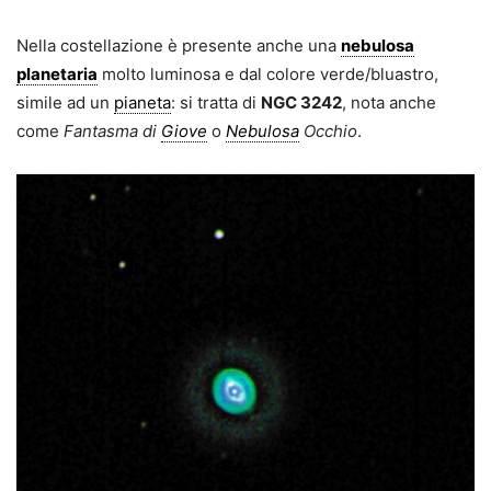
Nella costellazione è presente anche una
nebulosa
planetaria
molto luminosa e dal colore verde/bluastro,
simile ad un
pianeta
: si tratta di
NGC 3242
, nota anche
come
Fantasma di
Giove
o
Nebulosa
Occhio
.