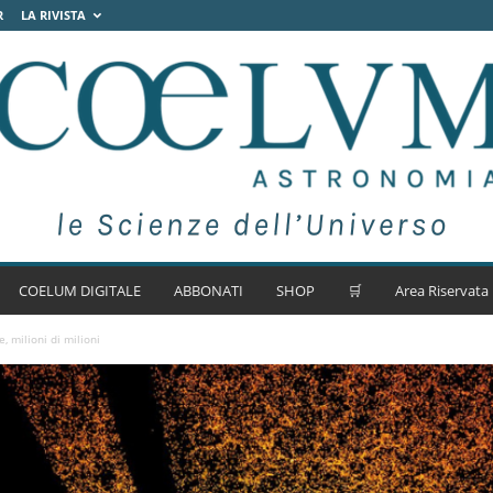
R
LA RIVISTA
COELUM DIGITALE
ABBONATI
SHOP
🛒
Area Riservata
, milioni di milioni