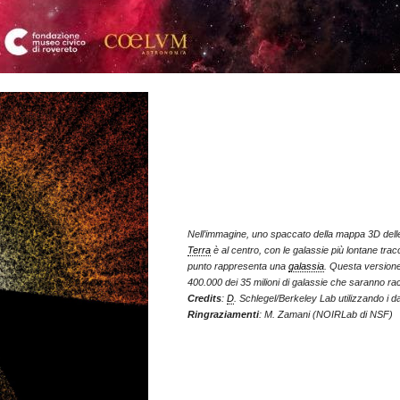
Nell’immagine, uno spaccato della mappa 3D delle 
Terra
è al centro, con le galassie più lontane tracc
punto rappresenta una
galassia
. Questa versione
400.000 dei 35 milioni di galassie che saranno rac
Credits
:
D
. Schlegel/Berkeley Lab utilizzando i da
Ringraziamenti
: M. Zamani (NOIRLab di NSF)