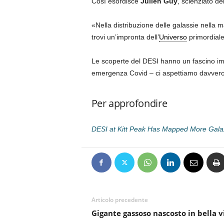
Così esordisce
Julien Guy
, scienziato de
«Nella distribuzione delle galassie nella 
trovi un’impronta dell’
Universo
primordiale
Le scoperte del DESI hanno un fascino impa
emergenza Covid – ci aspettiamo davvero 
Per approfondire
DESI at Kitt Peak Has Mapped More Gala
Articolo precedente
Gigante gassoso nascosto in bella v