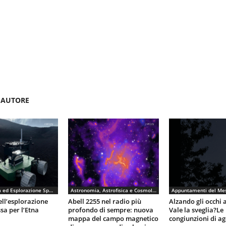
'AUTORE
Astronautica ed Esplorazione Spaziale
Astronomia, Astrofisica e Cosmologia
Appuntamenti del Me
ell’esplorazione
Abell 2255 nel radio più
Alzando gli occhi a
sa per l’Etna
profondo di sempre: nuova
Vale la sveglia?Le
mappa del campo magnetico
congiunzioni di ag