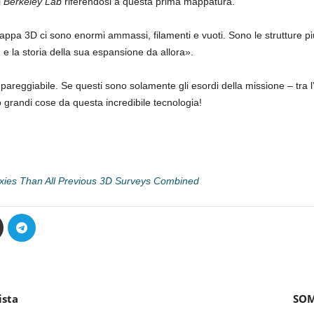
l
Berkeley Lab
riferendosi a questa prima mappatura.
mappa 3D ci sono enormi ammassi, filamenti e vuoti. Sono le strutture più
 e la storia della sua espansione da allora».
reggiabile. Se questi sono solamente gli esordi della missione – tra l’
grandi cose da questa incredibile tecnologia!
xies Than All Previous 3D Surveys Combined
ista
SOMS