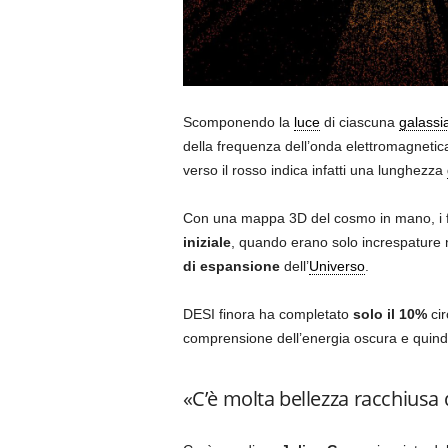
Scomponendo la
luce
di ciascuna
galassi
della frequenza dell’onda elettromagnetic
verso il rosso indica infatti una lunghezza
Con una mappa 3D del cosmo in mano, i fi
iniziale
, quando erano solo increspature ne
di espansione
dell’
Universo
.
DESI finora ha completato
solo il 10%
cir
comprensione dell’energia oscura e quindi 
«C’è molta bellezza racchiusa 