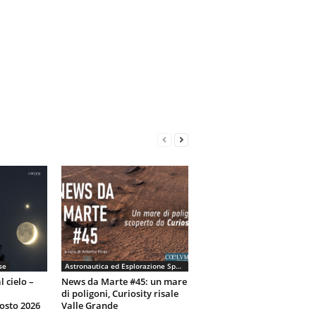
se
Astronautica ed Esplorazione Spaziale
l cielo –
News da Marte #45: un mare
di poligoni, Curiosity risale
osto 2026
Valle Grande