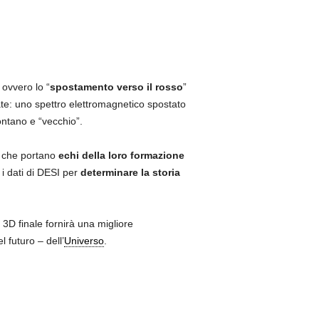
 ovvero lo “
spostamento verso il rosso
”
ate: uno spettro elettromagnetico spostato
ontano e “vecchio”.
e che portano
echi della loro formazione
 i dati di DESI per
determinare la storia
3D finale fornirà una migliore
 futuro – dell’
Universo
.