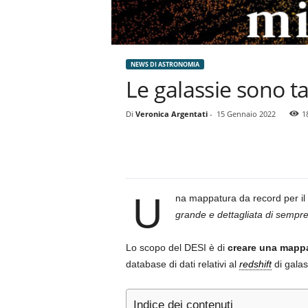
NEWS DI ASTRONOMIA
Le galassie sono ta
Di
Veronica Argentati
-
15 Gennaio 2022
1
U
na mappatura da record per il
grande e dettagliata di sempr
Lo scopo del DESI è di
creare una mappa
database di dati relativi al
redshift
di gala
Indice dei contenuti