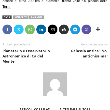
essere di circa 200 km di diametro, trenta volte più piccolo della
Terra
.
TAGS
METEORITE
PALLASITE
Articolo precedente
Articolo successivo
Planetario e Osservatorio
Galassia antica? No,
Astronomico di Cà del
antichissima!
Monte
ARTICOLI CORRELATI
ALTRO DALL'AUTORE