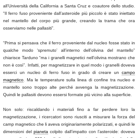
all’Università della California a Santa Cruz e coautore dello studio.
“Il ferro fuso proveniente dall’asteroide più piccolo è stato iniettato
nel mantello del corpo più grande, creando la trama che ora
osserviamo nelle pallasiti”.
“Prima si pensava che il ferro proveniente dal nucleo fosse stato in
qualche modo ‘spremuto’ all’interno dell’olivina del mantello”
chiarisce Tarduno “ma i granelli magnetici nell’olivina mostrano che
non è così”. Infatti, per magnetizzare in quel modo i granelli doveva
esserci un nucleo di ferro fuso in grado di creare un
campo
magnetico
. Ma le temperature sulla linea di confine tra nucleo e
mantello sono troppo alte perché avvenga la magnetizzazione.
Quindi le pallasiti devono essersi formate più vicino alla superficie.
Non solo: riscaldando i materiali fino a far perdere loro la
magnetizzazione, i ricercatori sono riusciti a misurare la forza del
camp magnetico che li aveva originariamente polarizzati, e quindi le
dimensioni del
pianeta
colpito dall’impatto con l’asteroide: doveva