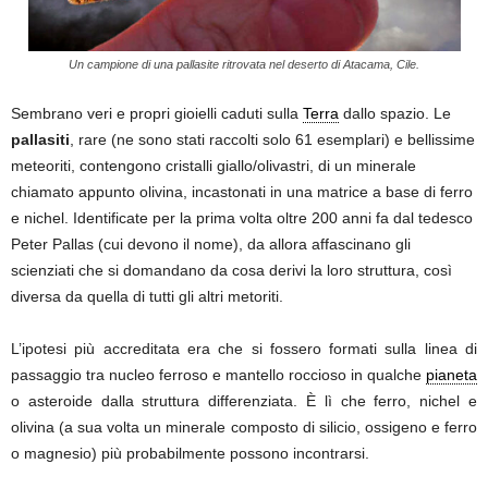
Un campione di una pallasite ritrovata nel deserto di Atacama, Cile.
Sembrano veri e propri gioielli caduti sulla
Terra
dallo spazio. Le
pallasiti
, rare (ne sono stati raccolti solo 61 esemplari) e bellissime
meteoriti, contengono cristalli giallo/olivastri, di un minerale
chiamato appunto olivina, incastonati in una matrice a base di ferro
e nichel. Identificate per la prima volta oltre 200 anni fa dal tedesco
Peter Pallas (cui devono il nome), da allora affascinano gli
scienziati che si domandano da cosa derivi la loro struttura, così
diversa da quella di tutti gli altri metoriti.
L’ipotesi più accreditata era che si fossero formati sulla linea di
passaggio tra nucleo ferroso e mantello roccioso in qualche
pianeta
o asteroide dalla struttura differenziata. È lì che ferro, nichel e
olivina (a sua volta un minerale composto di silicio, ossigeno e ferro
o magnesio) più probabilmente possono incontrarsi.