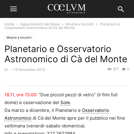
Home
Appuntamenti del Mese
Mostre e Incontri
Planetario e
Osservatorio Astronomico di Cà del Monte
Mostre e Incontri
Planetario e Osservatorio
Astronomico di Cà del Monte
871
0
Di
-
15 Novembre 2012
18.11, ore 15:00:
“Due piccoli pezzi di vetro” (il film full
dome) e osservazione del
Sole
.
Da marzo a dicembre, il Planetario e
Osservatorio
Astronomico
di Cà del Monte apre per il pubblico nei fine
settimana (venerdì-sabato-domenica).
Info e prenotazioni: 327 7672984