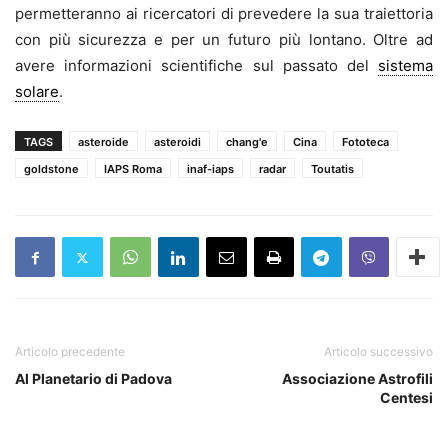
permetteranno ai ricercatori di prevedere la sua traiettoria
con più sicurezza e per un futuro più lontano. Oltre ad
avere informazioni scientifiche sul passato del
sistema
solare
.
TAGS
asteroide
asteroidi
chang'e
Cina
Fototeca
goldstone
IAPS Roma
inaf-iaps
radar
Toutatis
Articolo precedente
Articolo successivo
Al Planetario di Padova
Associazione Astrofili
Centesi