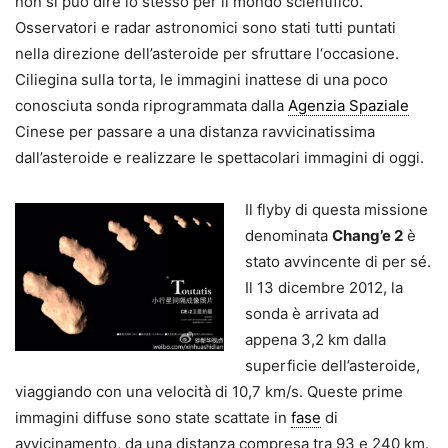
non si può dire lo stesso per il mondo scientifico.
Osservatori e radar astronomici sono stati tutti puntati
nella direzione dell’asteroide per sfruttare l‘occasione.
Ciliegina sulla torta, le immagini inattese di una poco
conosciuta sonda riprogrammata dalla
Agenzia Spaziale
Cinese per passare a una distanza ravvicinatissima
dall’asteroide e realizzare le spettacolari immagini di oggi.
Il flyby di questa missione
denominata
Chang’e 2
è
stato avvincente di per sé.
Il 13 dicembre 2012, la
sonda è arrivata ad
appena 3,2 km dalla
superficie dell’asteroide,
viaggiando con una velocità di 10,7 km/s. Queste prime
immagini diffuse sono state scattate in
fase
di
avvicinamento, da una distanza compresa tra 93 e 240 km.