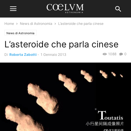
Home
News di Astronomia
L’asteroide che parla cinese
News di Astronomia
L’asteroide che parla cinese
1088
0
Di
Roberta Zabotti
-
1 Gennaio 2013