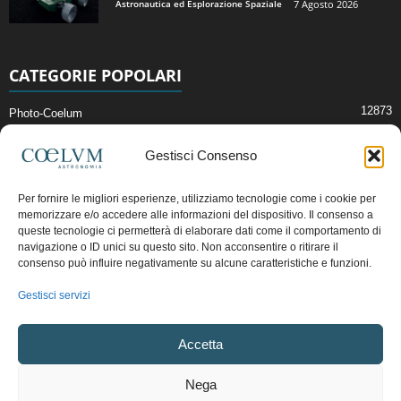
Astronautica ed Esplorazione Spaziale
7 Agosto 2026
CATEGORIE POPOLARI
12873
Photo-Coelum
2914
Mostre e Incontri
Gestisci Consenso
2412
News di Astronomia
1315
Cielo del Mese
Per fornire le migliori esperienze, utilizziamo tecnologie come i cookie per
memorizzare e/o accedere alle informazioni del dispositivo. Il consenso a
365
Astronomia, Astrofisica e Cosmologia
queste tecnologie ci permetterà di elaborare dati come il comportamento di
268
Articoli e Risorse On-Line
navigazione o ID unici su questo sito. Non acconsentire o ritirare il
consenso può influire negativamente su alcune caratteristiche e funzioni.
192
Il Blog della Redazione
Gestisci servizi
Pubblicità:
ads@coelum.com
Accetta
Copyright © 1997 - 2024 vietata la riproduzione.
CF/P.IVA/VAT.C IT.01988340434
Nega