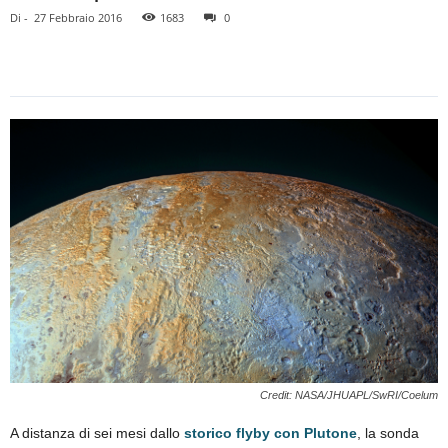
Di
-
27 Febbraio 2016
1683
0
Credit: NASA/JHUAPL/SwRI/Coelum
A distanza di sei mesi dallo
storico flyby con Plutone
, la sonda