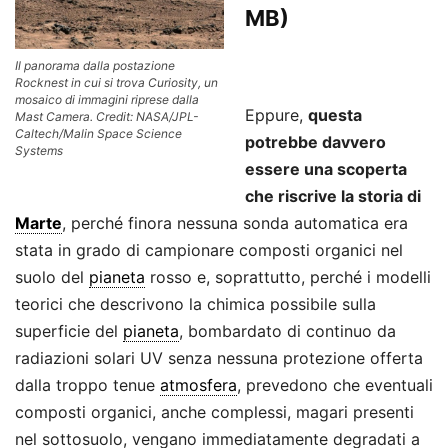
MB)
.
Il panorama dalla postazione
Rocknest in cui si trova Curiosity, un
mosaico di immagini riprese dalla
Eppure,
questa
Mast Camera. Credit: NASA/JPL-
Caltech/Malin Space Science
potrebbe davvero
Systems
essere una scoperta
che riscrive la storia di
Marte
, perché finora nessuna sonda automatica era
stata in grado di campionare composti organici nel
suolo del
pianeta
rosso e, soprattutto, perché i modelli
teorici che descrivono la chimica possibile sulla
superficie del
pianeta
, bombardato di continuo da
radiazioni solari UV senza nessuna protezione offerta
dalla troppo tenue
atmosfera
, prevedono che eventuali
composti organici, anche complessi, magari presenti
nel sottosuolo, vengano immediatamente degradati a