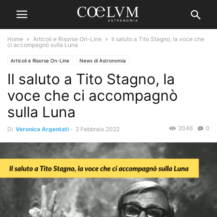
Home
Articoli e Risorse On-Line
Il saluto a Tito Stagno, la voce che
ci accompagnò sulla Luna
Articoli e Risorse On-Line
News di Astronomia
Il saluto a Tito Stagno, la
voce che ci accompagnò
sulla Luna
2046
0
Di
Veronica Argentati
-
2 Febbraio 2022