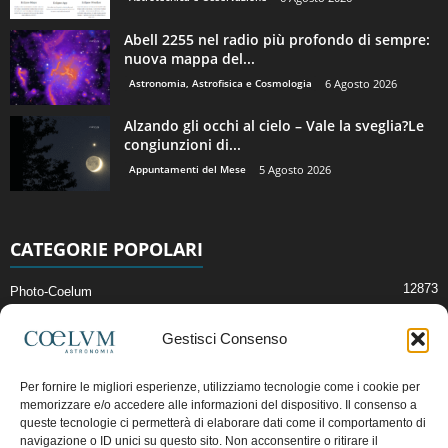
Abell 2255 nel radio più profondo di sempre:
nuova mappa del...
Astronomia, Astrofisica e Cosmologia
6 Agosto 2026
Alzando gli occhi al cielo – Vale la sveglia?Le
congiunzioni di...
Appuntamenti del Mese
5 Agosto 2026
CATEGORIE POPOLARI
12873
Photo-Coelum
2914
Mostre e Incontri
Gestisci Consenso
2409
News di Astronomia
1315
Cielo del Mese
Per fornire le migliori esperienze, utilizziamo tecnologie come i cookie per
memorizzare e/o accedere alle informazioni del dispositivo. Il consenso a
365
Astronomia, Astrofisica e Cosmologia
queste tecnologie ci permetterà di elaborare dati come il comportamento di
268
Articoli e Risorse On-Line
navigazione o ID unici su questo sito. Non acconsentire o ritirare il