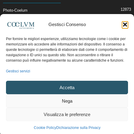
12873
Photo-Coelum
2914
Mostre e Incontri
Gestisci Consenso
2412
News di Astronomia
1315
Cielo del Mese
Per fornire le migliori esperienze, utilizziamo tecnologie come i cookie per
memorizzare e/o accedere alle informazioni del dispositivo. Il consenso a
365
Astronomia, Astrofisica e Cosmologia
queste tecnologie ci permetterà di elaborare dati come il comportamento di
268
Articoli e Risorse On-Line
navigazione o ID unici su questo sito. Non acconsentire o ritirare il
consenso può influire negativamente su alcune caratteristiche e funzioni.
193
Il Blog della Redazione
Gestisci servizi
Pubblicità:
ads@coelum.com
Accetta
Copyright © 1997 - 2024 vietata la riproduzione.
CF/P.IVA/VAT.C IT.01988340434
Nega
Privacy Policy
Termini e Condizioni di Vendita
Diritto di recesso
Visualizza le preferenze
Regolamento uso sezione PhotoCoelum
Regolamento Community e Aree di Discussione
Cookie Policy (UE)
Cookie Policy
Dichiarazione sulla Privacy