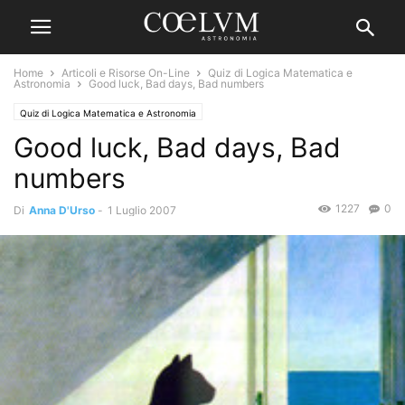
Home
Articoli e Risorse On-Line
Quiz di Logica Matematica e
Astronomia
Good luck, Bad days, Bad numbers
Quiz di Logica Matematica e Astronomia
Good luck, Bad days, Bad
numbers
1227
0
Di
Anna D'Urso
-
1 Luglio 2007