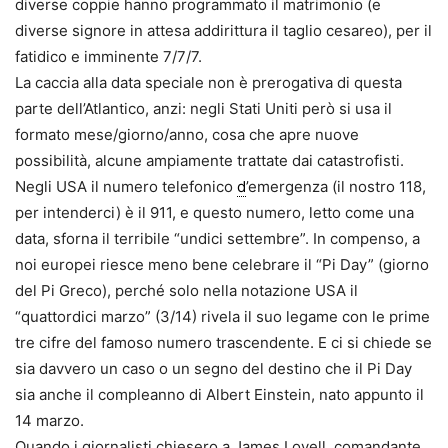
diverse coppie hanno programmato il matrimonio (e
diverse signore in attesa addirittura il taglio cesareo), per il
fatidico e imminente 7/7/7.
La caccia alla data speciale non è prerogativa di questa
parte dell’Atlantico, anzi: negli Stati Uniti però si usa il
formato mese/giorno/anno, cosa che apre nuove
possibilità, alcune ampiamente trattate dai catastrofisti.
Negli USA il numero telefonico
d
’emergenza (il nostro 118,
per intenderci) è il 911, e questo numero, letto come una
data, sforna il terribile “undici settembre”. In compenso, a
noi europei riesce meno bene celebrare il “Pi Day” (giorno
del Pi Greco), perché solo nella notazione USA il
“quattordici marzo” (3/14) rivela il suo legame con le prime
tre cifre del famoso numero trascendente. E ci si chiede se
sia davvero un caso o un segno del destino che il Pi Day
sia anche il compleanno di Albert Einstein, nato appunto il
14 marzo.
Quando i giornalisti chiesero a James Lovell, comandante