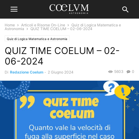
Home
Articoli e Risorse On-Line
Quiz di Logica Matematica e
Astronomia
QUIZ TIME COELUM – 02-06-2024
Quiz di Logica Matematica e Astronomia
QUIZ TIME COELUM – 02-
06-2024
5603
0
Di
Redazione Coelum
-
2 Giugno 2024