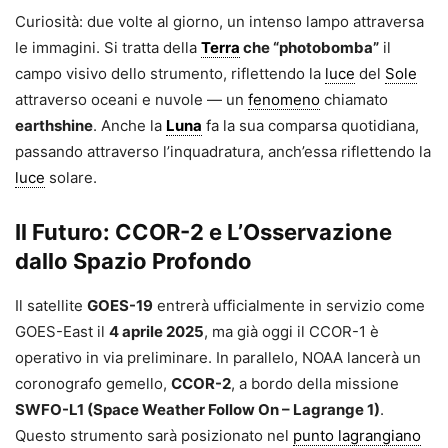
Curiosità: due volte al giorno, un intenso lampo attraversa
le immagini. Si tratta della
Terra
che “photobomba”
il
campo visivo dello strumento, riflettendo la
luce
del
Sole
attraverso oceani e nuvole — un
fenomeno
chiamato
earthshine
. Anche la
Luna
fa la sua comparsa quotidiana,
passando attraverso l’inquadratura, anch’essa riflettendo la
luce
solare.
Il Futuro: CCOR-2 e L’Osservazione
dallo Spazio Profondo
Il satellite
GOES-19
entrerà ufficialmente in servizio come
GOES-East il
4 aprile 2025
, ma già oggi il CCOR-1 è
operativo in via preliminare. In parallelo, NOAA lancerà un
coronografo gemello,
CCOR-2
, a bordo della missione
SWFO-L1 (Space Weather Follow On – Lagrange 1)
.
Questo strumento sarà posizionato nel
punto lagrangiano