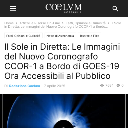
Home
Articoli e Risorse On-Line
Fatti, Opinioni e Curiosità
Il Sole
in Diretta: Le Immagini del Nuovo Coronografo CCOR-1 a Bordo...
Fatti, Opinioni e Curiosità
News di Astronomia
Risorse e Files
Il Sole in Diretta: Le Immagini
del Nuovo Coronografo
CCOR-1 a Bordo di GOES-19
Ora Accessibili al Pubblico
7684
0
Di
Redazione Coelum
-
7 Aprile 2025