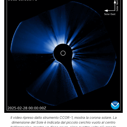
Il video ripreso dallo strumento CCOR-1, mostra la corona solare. La
dimensione del Sole è indicata dal piccolo cerchio vuoto al centro