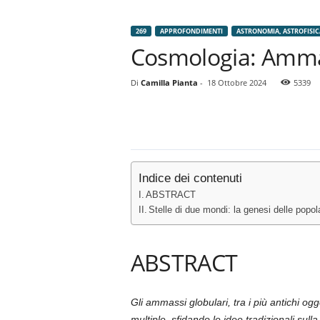
269
APPROFONDIMENTI
ASTRONOMIA, ASTROFISIC
Cosmologia: Ammas
Di
Camilla Pianta
-
18 Ottobre 2024
5339
Indice dei contenuti
ABSTRACT
Stelle di due mondi: la genesi delle popola
ABSTRACT
Gli ammassi globulari, tra i più antichi ogge
multiple, sfidando le idee tradizionali su