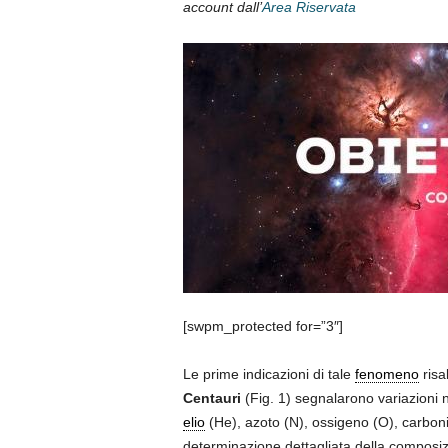
account dall’
Area Riservata
[swpm_protected for=”3″]
Le prime indicazioni di tale
fenomeno
risa
Centauri
(Fig. 1) segnalarono variazioni 
elio
(He), azoto (N), ossigeno (O), carboni
determinazione dettagliata della composiz