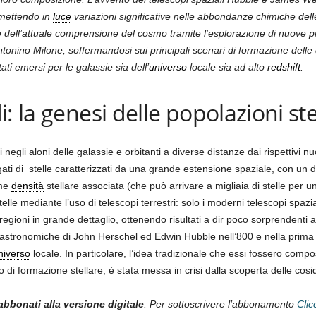
, mettendo in
luce
variazioni significative nelle abbondanze chimiche dell
 dell’attuale comprensione del cosmo tramite l’esplorazione di nuove pr
tonino Milone, soffermandosi sui principali scenari di formazione delle d
ati emersi per le galassie sia dell’
universo
locale sia ad alto
redshift
.
: la genesi delle popolazioni ste
i negli aloni delle galassie e orbitanti a diverse distanze dai rispettivi nuc
egati di stelle caratterizzati da una grande estensione spaziale, con un
rme
densità
stellare associata (che può arrivare a migliaia di stelle per
e stelle mediante l’uso di telescopi terrestri: solo i moderni telescopi 
ioni in grande dettaglio, ottenendo risultati a dir poco sorprendenti ad
stronomiche di John Herschel ed Edwin Hubble nell’800 e nella prima m
niverso
locale. In particolare, l’idea tradizionale che essi fossero comp
di formazione stellare, è stata messa in crisi dalla scoperta delle cosidd
abbonati alla versione digitale
. Per sottoscrivere l’abbonamento
Clic