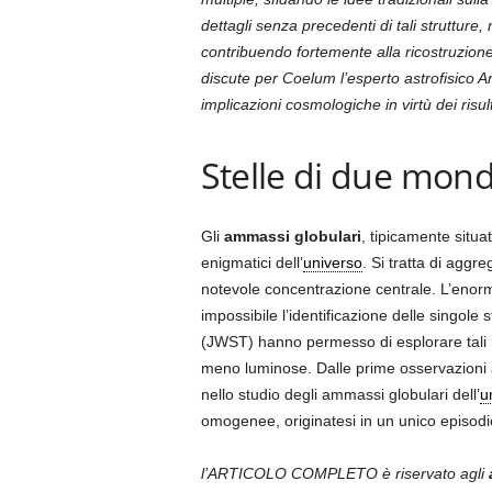
dettagli senza precedenti di tali strutture
contribuendo fortemente alla ricostruzione
discute per Coelum l’esperto astrofisico An
implicazioni cosmologiche in virtù dei risult
Stelle di due mondi
Gli
ammassi globulari
, tipicamente situat
enigmatici dell’
universo
. Si tratta di aggr
notevole concentrazione centrale. L’eno
impossibile l’identificazione delle singol
(JWST) hanno permesso di esplorare tali reg
meno luminose. Dalle prime osservazioni a
nello studio degli ammassi globulari dell’
u
omogenee, originatesi in un unico episodio 
l’ARTICOLO COMPLETO è riservato agli