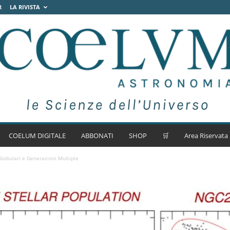
R
LA RIVISTA
COELUM DIGITALE
ABBONATI
SHOP
🛒
Area Riservata
lobulari e Generazioni Multiple