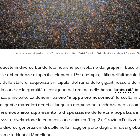
Ammasso globulare ω Centauri. Crediti: ESA/Hubble, NASA, Maximilian Häberle (
queste in diverse bande fotometriche per isolarne dei gruppi in base al
 delle abbondanze di specifici elementi. Per esempio, i filtri nell’ultraviole
e delle stelle di sequenza principale, del ramo delle giganti rosse e del 
utazione della quantità di ossigeno nel regime delle basse
luminosità
in 
enza principale. La denominazione “
mappa cromosomica
” fu scelta i
di geni e marcatori genetici lungo un cromosoma, evidenziando la comple
romosomica rappresenta la disposizione delle varie popolazioni st
zza e rivelandone la composizione chimica (Fig. 2). Grazie all’utilizz
ue diverse generazioni di stelle nella maggior parte degli ammassi globul
, come le Nubi di Magellano.