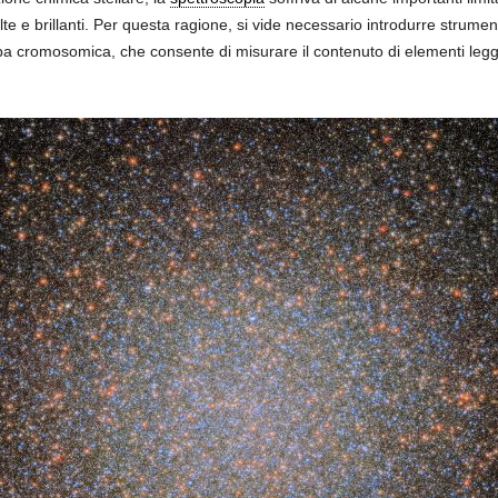
isolte e brillanti. Per questa ragione, si vide necessario introdurre strumen
pa cromosomica, che consente di misurare il contenuto di elementi leggeri