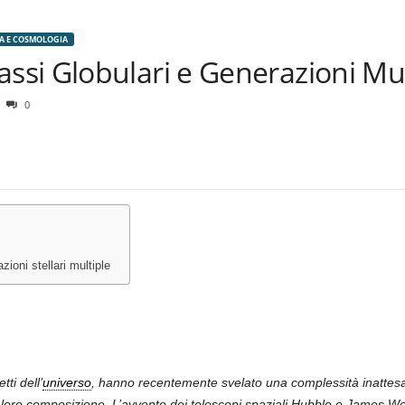
A E COSMOLOGIA
si Globulari e Generazioni Mul
0
zioni stellari multiple
tti dell’
universo
, hanno recentemente svelato una complessità inattesa c
lla loro composizione. L’avvento dei telescopi spaziali Hubble e James W