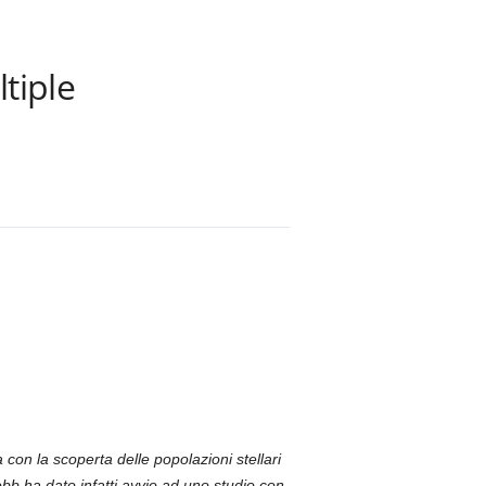
tiple
on la scoperta delle popolazioni stellari
ebb ha dato infatti avvio ad uno studio con