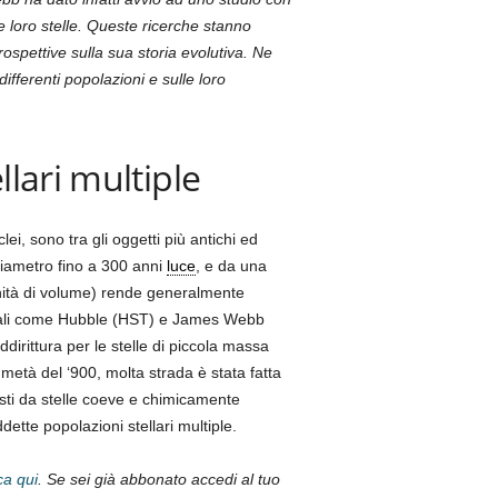
e loro stelle. Queste ricerche stanno
ospettive sulla sua storia evolutiva. Ne
ifferenti popolazioni e sulle loro
llari multiple
lei, sono tra gli oggetti più antichi ed
 diametro fino a 300 anni
luce
, e da una
 unità di volume) rende generalmente
spaziali come Hubble (HST) e James Webb
dirittura per le stelle di piccola massa
età del ‘900, molta strada è stata fatta
osti da stelle coeve e chimicamente
ette popolazioni stellari multiple.
ca qui
. Se sei già abbonato accedi al tuo