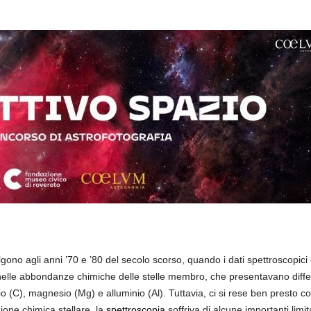
lgono agli anni ’70 e ’80 del secolo scorso, quando i dati spettroscopic
nelle abbondanze chimiche delle stelle membro, che presentavano differe
o (C), magnesio (Mg) e alluminio (Al). Tuttavia, ci si rese ben presto c
ione chimica stellare, la
spettroscopia
soffriva di alcune importanti limit