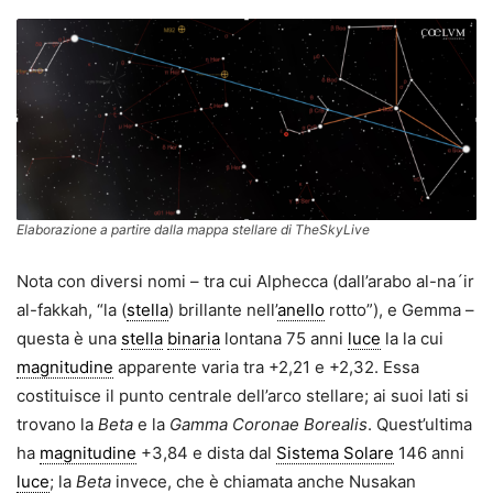
Elaborazione a partire dalla mappa stellare di TheSkyLive
Nota con diversi nomi – tra cui Alphecca (dall’arabo al-na´ir
al-fakkah, “la (
stella
) brillante nell’
anello
rotto”), e Gemma –
questa è una
stella
binaria
lontana 75 anni
luce
la la cui
magnitudine
apparente varia tra +2,21 e +2,32. Essa
costituisce il punto centrale dell’arco stellare; ai suoi lati si
trovano la
Beta
e la
Gamma Coronae Borealis
. Quest’ultima
ha
magnitudine
+3,84 e dista dal
Sistema Solare
146 anni
luce
; la
Beta
invece, che è chiamata anche Nusakan