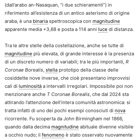
(dall’arabo an-Nasaquan, “i due schieramenti”) in
riferimento all’esistenza di un antico asterismo di origine
araba, è una
binaria
spettroscopica con
magnitudine
apparente media +3,68 e posta a 114 anni
luce
di distanza.
Tra le altre stelle della costellazione, anche se tutte di
magnitudine
più elevata, di grande interesse è la presenza
di un discreto numero di variabili; tra le più importanti,
R
Coronae Borealis
,
stella
prototipo della classe delle
cosiddette nove inverse, che cioè presentano improvvisi
cali di
luminosità
a intervalli irregolari. Impossibile poi non
menzionare anche
T Coronae Borealis
, che dal 2024 sta
attirando l’attenzione dell’intera comunità astronomica: si
tratta infatti di uno dei pochi esempi conosciuti di
nova
ricorrente. Fu scoperta da John Birmingham nel 1866,
quando dalla decima
magnitudine
abituale divenne visibile
a occhio nudo; il
fenomeno
è stato osservato nuovamente