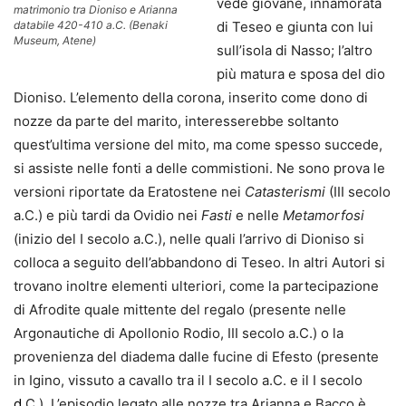
vede giovane, innamorata
matrimonio tra Dioniso e Arianna
databile 420-410 a.C. (Benaki
di Teseo e giunta con lui
Museum, Atene)
sull’isola di Nasso; l’altro
più matura e sposa del dio
Dioniso. L’elemento della corona, inserito come dono di
nozze da parte del marito, interesserebbe soltanto
quest’ultima versione del mito, ma come spesso succede,
si assiste nelle fonti a delle commistioni. Ne sono prova le
versioni riportate da Eratostene nei
Catasterismi
(III secolo
a.C.) e più tardi da Ovidio nei
Fasti
e nelle
Metamorfosi
(inizio del I secolo a.C.), nelle quali l’arrivo di Dioniso si
colloca a seguito dell’abbandono di Teseo. In altri Autori si
trovano inoltre elementi ulteriori, come la partecipazione
di Afrodite quale mittente del regalo (presente nelle
Argonautiche di Apollonio Rodio, III secolo a.C.) o la
provenienza del diadema dalle fucine di Efesto (presente
in Igino, vissuto a cavallo tra il I secolo a.C. e il I secolo
d
.C.). L’episodio legato alle nozze tra Arianna e Bacco è