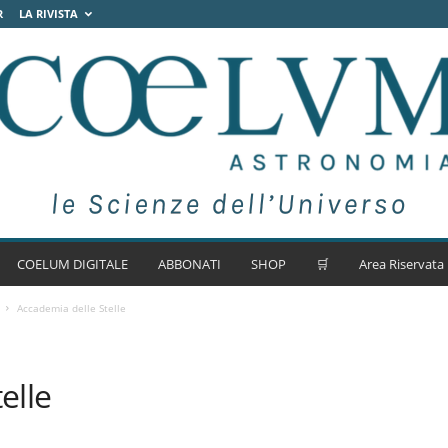
R
LA RIVISTA
COELUM DIGITALE
ABBONATI
SHOP
🛒
Area Riservata
Accademia delle Stelle
elle