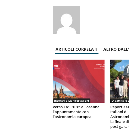
ARTICOLI CORRELATI
ALTRO DALL
Incontri e Manifestazioni
Didattica e 
Verso EAS 2026: a Losanna
Report XX
l’appuntamento con
Italiani di
l’astronomia europea
Astronomi
la finale d
post-gara 