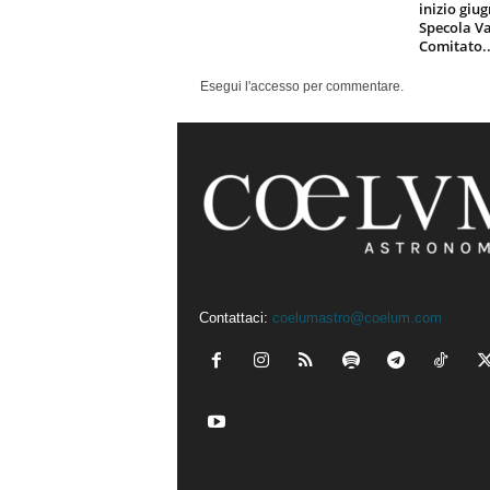
inizio giu
Specola Va
Comitato..
Esegui l'accesso per commentare.
Contattaci:
coelumastro@coelum.com