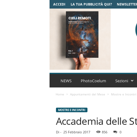
ACCEDI
LA TUA PUBBLICITÀ QUI?
NEWSLETTE
C
o
NEWS
PhotoCoelum
Sezioni
e
l
Home
Appuntamenti del Mese
Mostre e Incontri
u
m
MOSTRE E INCONTRI
A
Accademia delle St
s
t
r
Di
-
25 Febbraio 2017
856
0
o