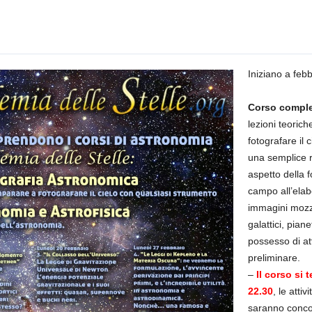
Iniziano a febbr
Corso comple
lezioni teorich
fotografare il 
una semplice 
aspetto della f
campo all’elab
immagini mozza
galattici, piane
possesso di a
preliminare.
–
Il corso si t
22.30
, le atti
saranno conco