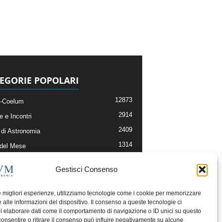
EGORIE POPOLARI
12873
-Coelum
2914
e e Incontri
2409
di Astronomia
1314
 del Mese
365
nomia, Astrofisica e Cosmologia
Gestisci Consenso
268
li e Risorse On-Line
192
og della Redazione
le migliori esperienze, utilizziamo tecnologie come i cookie per memorizzare
 alle informazioni del dispositivo. Il consenso a queste tecnologie ci
i elaborare dati come il comportamento di navigazione o ID unici su questo
consentire o ritirare il consenso può influire negativamente su alcune