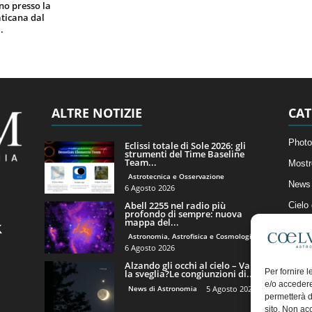
gno presso la
ticana dal
.
ALTRE NOTIZIE
CAT
Photo
Eclissi totale di Sole 2026: gli
strumenti del Time Baseline
Team...
Mostr
Astrotecnica e Osservazione
News 
6 Agosto 2026
Abell 2255 nel radio più
Cielo
profondo di sempre: nuova
mappa del...
Astro
Astronomia, Astrofisica e Cosmologia
Artico
6 Agosto 2026
Alzando gli occhi al cielo – Vale
Il Bl
Per fornire 
la sveglia?Le congiunzioni di...
e/o accedere
News di Astronomia
5 Agosto 2026
permetterà d
sito. Non ac