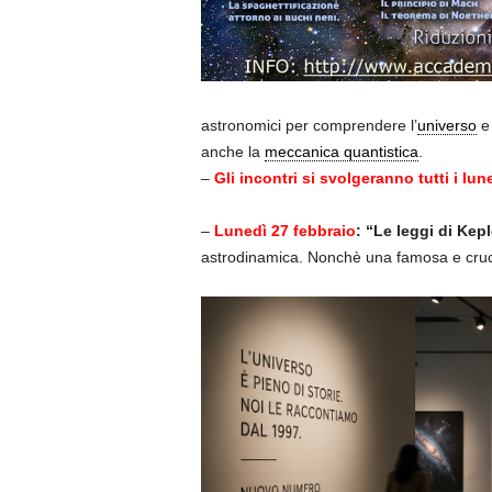
astronomici per comprendere l’
universo
e 
anche la
meccanica quantistica
.
–
Gli incontri si svolgeranno tutti i lun
–
Lunedì 27 febbraio
: “Le leggi di Kep
astrodinamica. Nonchè una famosa e cruci