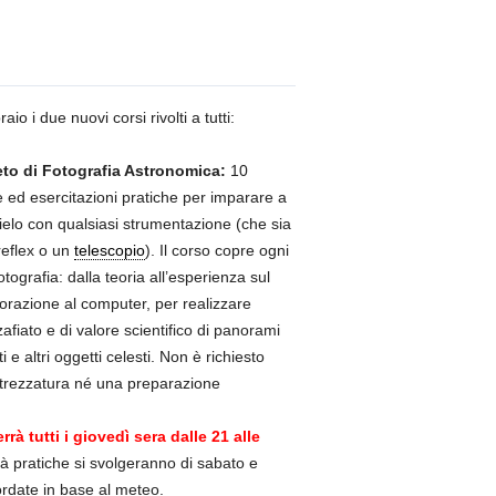
aio i due nuovi corsi rivolti a tutti:
to di Fotografia Astronomica:
10
e ed esercitazioni pratiche per imparare a
cielo con qualsiasi strumentazione (che sia
reflex o un
telescopio
). Il corso copre ogni
otografia: dalla teoria all’esperienza sul
orazione al computer, per realizzare
fiato e di valore scientifico di panorami
ti e altri oggetti celesti. Non è richiesto
ttrezzatura né una preparazione
errà tutti i giovedì sera dalle 21 alle
vità pratiche si svolgeranno di sabato e
rdate in base al meteo.