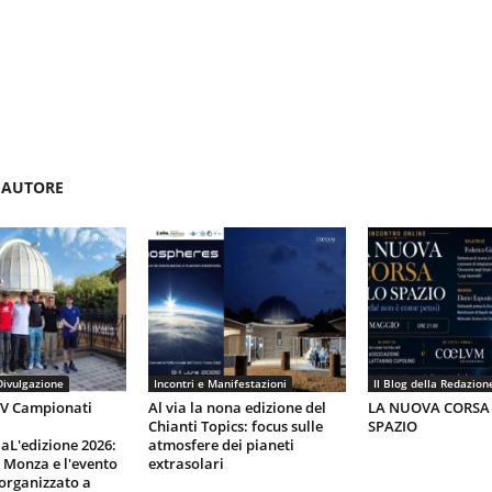
'AUTORE
Divulgazione
Incontri e Manifestazioni
Il Blog della Redazion
IV Campionati
Al via la nona edizione del
LA NUOVA CORSA
Chianti Topics: focus sulle
SPAZIO
aL'edizione 2026:
atmosfere dei pianeti
i Monza e l'evento
extrasolari
organizzato a