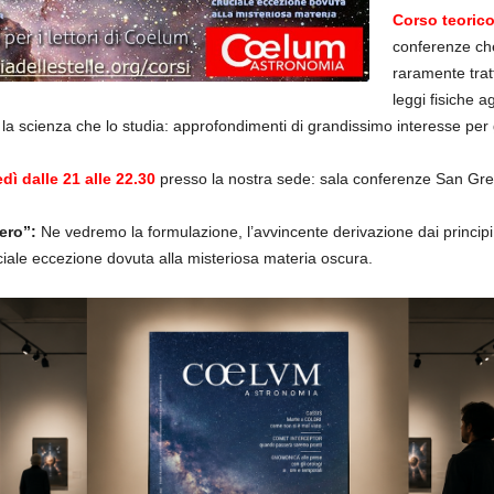
Corso teorico
conferenze ch
raramente tratt
leggi fisiche 
la scienza che lo studia: approfondimenti di grandissimo interesse per
edì dalle 21 alle 22.30
presso la nostra sede: sala conferenze San Grego
lero”:
Ne vedremo la formulazione, l’avvincente derivazione dai principi pr
ale eccezione dovuta alla misteriosa materia oscura.