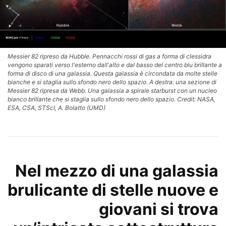
Messier 82 ripreso da Hubble. Pennacchi rossi di gas a forma di clessidra
vengono sparati verso l'esterno dall'alto e dal basso del centro blu brillante a
forma di disco di una galassia. Questa galassia è circondata da molte stelle
bianche e si staglia sullo sfondo nero dello spazio. A destra: una sezione di
Messier 82 ripresa da Webb. Una galassia a spirale starburst con un nucleo
bianco brillante che si staglia sullo sfondo nero dello spazio. Credit: NASA,
ESA, CSA, STScI, A. Bolatto (UMD)
Nel mezzo di una galassia
brulicante di stelle nuove e
giovani si trova