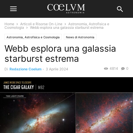
Home
Articoli e Risorse On-Line
Astronomia, Astrofisica e
Cosmologia
Webb esplora una galassia starburst estrema
Astronomia, Astrofisica e Cosmologia
News di Astronomia
Webb esplora una galassia
starburst estrema
4814
0
Di
Redazione Coelum
-
3 Aprile 2024