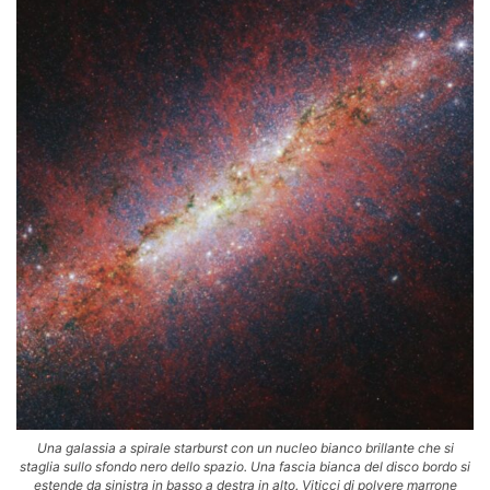
Una galassia a spirale starburst con un nucleo bianco brillante che si
staglia sullo sfondo nero dello spazio. Una fascia bianca del disco bordo si
estende da sinistra in basso a destra in alto. Viticci di polvere marrone