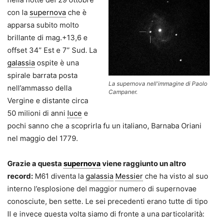
con la
supernova
che è
apparsa subito molto
brillante di mag.+13,6 e
offset 34” Est e 7” Sud. La
galassia
ospite è una
spirale barrata posta
La supernova nell'immagine di Paolo
nell’ammasso della
Campaner.
Vergine e distante circa
50 milioni di anni
luce
e
pochi sanno che a scoprirla fu un italiano, Barnaba Oriani
nel maggio del 1779.
Grazie a questa
supernova
viene raggiunto un altro
record:
M61 diventa la
galassia
Messier
che ha visto al suo
interno l’esplosione del maggior numero di supernovae
conosciute, ben sette. Le sei precedenti erano tutte di tipo
II e invece questa volta siamo di fronte a una particolarità: