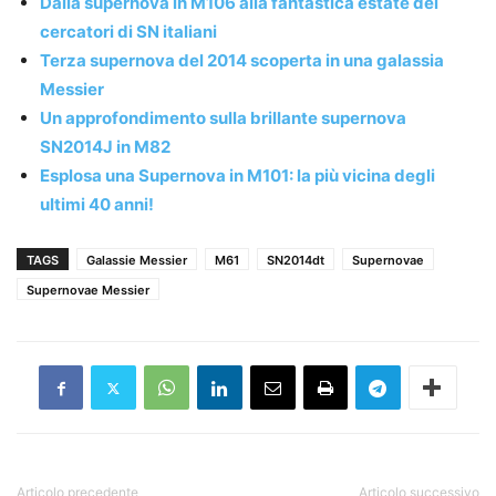
Dalla supernova in M106 alla fantastica estate dei
cercatori di SN italiani
Terza supernova del 2014 scoperta in una galassia
Messier
Un approfondimento sulla brillante supernova
SN2014J in M82
Esplosa una Supernova in M101: la più vicina degli
ultimi 40 anni!
TAGS
Galassie Messier
M61
SN2014dt
Supernovae
Supernovae Messier
Articolo precedente
Articolo successivo