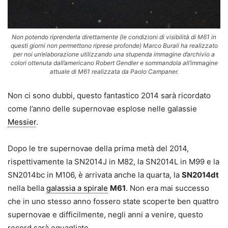
Non potendo riprenderla direttamente (le condizioni di visibilità di M61 in
questi giorni non permettono riprese profonde) Marco Burali ha realizzato
per noi un’elaborazione utilizzando una stupenda immagine d’archivio a
colori ottenuta dall’americano Robert Gendler e sommandola all’immagine
attuale di M61 realizzata da Paolo Campaner.
Non ci sono dubbi, questo fantastico 2014 sarà ricordato
come l’anno delle supernovae esplose nelle galassie
Messier
.
Dopo le tre supernovae della prima metà del 2014,
rispettivamente la SN2014J in M82, la SN2014L in M99 e la
SN2014bc in M106, è arrivata anche la quarta, la
SN2014dt
nella bella
galassia a spirale
M61
. Non era mai successo
che in uno stesso anno fossero state scoperte ben quattro
supernovae e difficilmente, negli anni a venire, questo
record sarà eguagliato.