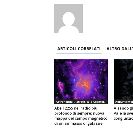
ARTICOLI CORRELATI
ALTRO DALL
Astronomia, Astrofisica e Cosmologia
Appuntamen
Abell 2255 nel radio più
Alzando gli
profondo di sempre: nuova
Vale la sv
mappa del campo magnetico
congiunzio
di un ammasso di galassie