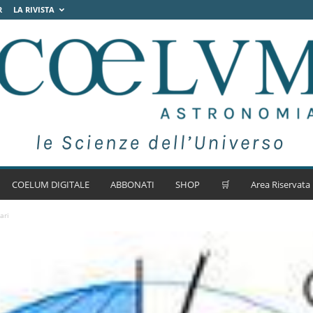
R
LA RIVISTA
COELUM DIGITALE
ABBONATI
SHOP
🛒
Area Riservata
ari