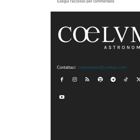
Esegui l'accesso per commentare.
Contattaci:
coelumastro@coelum.com