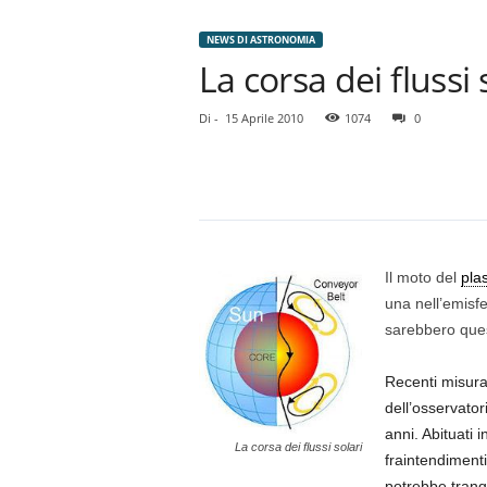
NEWS DI ASTRONOMIA
La corsa dei flussi 
Di
-
15 Aprile 2010
1074
0
Il moto del
pla
una nell’emisfe
sarebbero quest
Recenti misuraz
dell’osservator
anni. Abituati 
La corsa dei flussi solari
fraintendimenti
potrebbe tranq