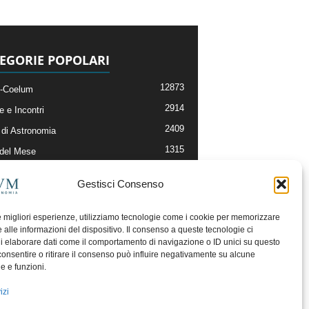
EGORIE POPOLARI
12873
-Coelum
2914
e e Incontri
2409
di Astronomia
1315
 del Mese
365
nomia, Astrofisica e Cosmologia
Gestisci Consenso
268
li e Risorse On-Line
192
og della Redazione
le migliori esperienze, utilizziamo tecnologie come i cookie per memorizzare
 alle informazioni del dispositivo. Il consenso a queste tecnologie ci
i elaborare dati come il comportamento di navigazione o ID unici su questo
consentire o ritirare il consenso può influire negativamente su alcune
he e funzioni.
izi