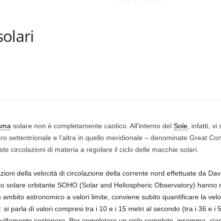
solari
sma
solare non è completamente caotico. All’interno del
Sole
, infatti, 
ro settentrionale e l’altra in quello meridionale – denominate Great Conv
e circolazioni di materia a regolare il ciclo delle macchie solari.
ioni della velocità di circolazione della corrente nord effettuate da D
io solare orbitante SOHO (Solar and Heliospheric Observatory) hanno most
in ambito astronomico a valori limite, conviene subito quantificare la vel
: si parla di valori compresi tra i 10 e i 15 metri al secondo (tra i 36 e
uillamente sostenere. Per completare un ciclo completo, insomma, cias