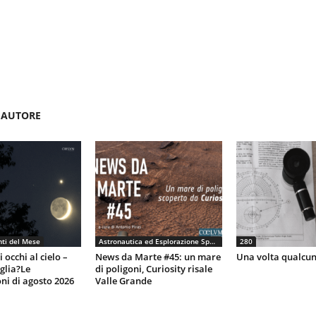
'AUTORE
ti del Mese
Astronautica ed Esplorazione Spaziale
280
 occhi al cielo –
News da Marte #45: un mare
Una volta qualcun
eglia?Le
di poligoni, Curiosity risale
ni di agosto 2026
Valle Grande