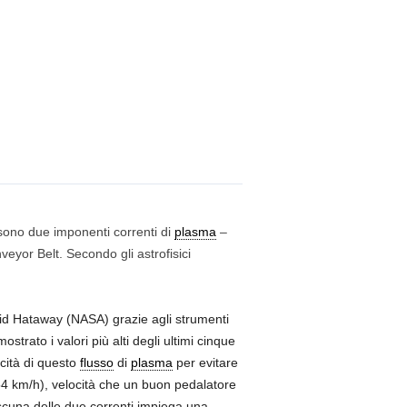
vi sono due imponenti correnti di
plasma
–
eyor Belt. Secondo gli astrofisici
avid Hataway (NASA) grazie agli strumenti
rato i valori più alti degli ultimi cinque
ocità di questo
flusso
di
plasma
per evitare
 i 54 km/h), velocità che un buon pedalatore
cuna delle due correnti impiega una