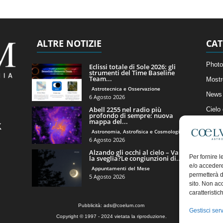
ALTRE NOTIZIE
CAT
Photo
Eclissi totale di Sole 2026: gli
strumenti del Time Baseline
Team...
Mostr
Astrotecnica e Osservazione
News 
6 Agosto 2026
Abell 2255 nel radio più
Cielo
profondo di sempre: nuova
mappa del...
Astro
Astronomia, Astrofisica e Cosmologia
Artico
6 Agosto 2026
Alzando gli occhi al cielo – Vale
Il Bl
Per fornire 
la sveglia?Le congiunzioni di...
e/o accedere
Appuntamenti del Mese
permetterà d
5 Agosto 2026
sito. Non ac
caratteristic
Pubblicità:
ads@coelum.com
Gestisci serv
Copyright © 1997 - 2024 vietata la riproduzione.