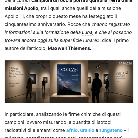
della
Luna
:
i campioni di roccia portati qui sulla
Terra
dalle
missioni Apollo
, tra i quali anche quelli della missione
Apollo 11, che proprio questo mese ha festeggiato il
cinquantesimo anniversario. Rocce che
«hanno registrato
informazioni sulla formazione della
Luna
, e che si possono
trovare ancora oggi sulla superficie lunare»
, dice il primo
autore dell’articolo,
Maxwell Thiemens.
In particolare, analizzando le firme chimiche di questi
campioni, ovvero misurando le quantità di isotopi
radioattivi di elementi come
afnio
,
uranio
e
tungsteno
– i