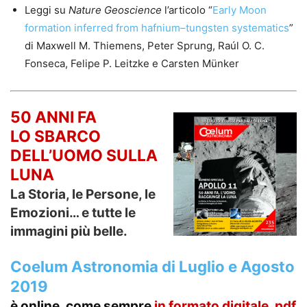
Leggi su
Nature Geoscience
l’articolo “
Early Moon
formation inferred from hafnium–tungsten systematics
”
di Maxwell M. Thiemens, Peter Sprung, Raúl O. C.
Fonseca, Felipe P. Leitzke e Carsten Münker
50 ANNI FA
LO SBARCO
DELL’UOMO SULLA
LUNA
La Storia, le Persone, le
Emozioni… e tutte le
immagini più belle.
Coelum Astronomia di Luglio e Agosto
2019
è online, come sempre
in formato
digitale, pdf