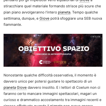
stiracchiare quel materiale formando strisce più scure che
pian piano avvolgeranno l’intero
pianeta
. Tempo qualche
settimana, dunque, e
Giove
potrà sfoggiare una SEB nuova
fiammante.
Nonostante qualche difficoltà osservativa, il momento è
davvero unico per potersi gustare lo spettacolo di un
pianeta
Giove
davvero insolito. E i lettori di Coelum non ci
faranno certo mancare immagini spettacolari, magari un
curioso e drammatico accostamento tra immagini recenti e
riprese effettuate quando il
pianeta
non aveva ancora