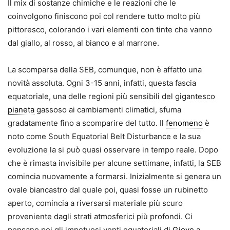
Il mix di sostanze chimiche e le reazioni che le
coinvolgono finiscono poi col rendere tutto molto più
pittoresco, colorando i vari elementi con tinte che vanno
dal giallo, al rosso, al bianco e al marrone.
La scomparsa della SEB, comunque, non è affatto una
novità assoluta. Ogni 3-15 anni, infatti, questa fascia
equatoriale, una delle regioni più sensibili del gigantesco
pianeta
gassoso ai cambiamenti climatici, sfuma
gradatamente fino a scomparire del tutto. Il
fenomeno
è
noto come South Equatorial Belt Disturbance e la sua
evoluzione la si può quasi osservare in tempo reale. Dopo
che è rimasta invisibile per alcune settimane, infatti, la SEB
comincia nuovamente a formarsi. Inizialmente si genera un
ovale biancastro dal quale poi, quasi fosse un rubinetto
aperto, comincia a riversarsi materiale più scuro
proveniente dagli strati atmosferici più profondi. Ci
pensano poi gli impetuosi venti equatoriali di
Giove
a