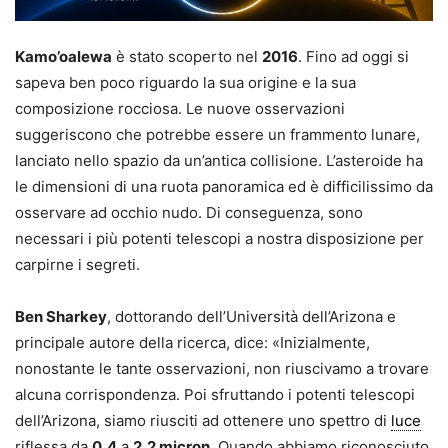
Kamo’oalewa
è stato scoperto nel
2016
. Fino ad oggi si
sapeva ben poco riguardo la sua origine e la sua
composizione rocciosa. Le nuove osservazioni
suggeriscono che potrebbe essere un frammento lunare,
lanciato nello spazio da un’antica collisione. L’asteroide ha
le dimensioni di una ruota panoramica ed è difficilissimo da
osservare ad occhio nudo. Di conseguenza, sono
necessari i più potenti telescopi a nostra disposizione per
carpirne i segreti.
Ben Sharkey
, dottorando dell’Università dell’Arizona e
principale autore della ricerca, dice: «Inizialmente,
nonostante le tante osservazioni, non riuscivamo a trovare
alcuna corrispondenza. Poi sfruttando i potenti telescopi
dell’Arizona, siamo riusciti ad ottenere uno spettro di
luce
riflessa da
0,4
a
2,2 micron
. Quando abbiamo riconosciuto