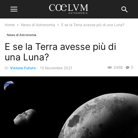
Home
News di Astronomia
E se la Terra avesse più di una Luna?
News di Astronomia
E se la Terra avesse più di
una Luna?
3468
0
Di
Visione Futuro
-
15 Novembre 2021