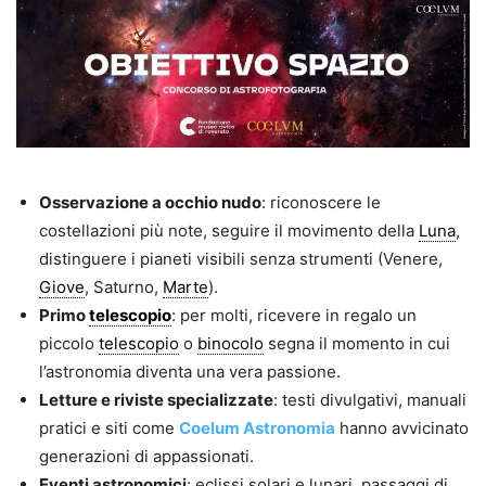
Osservazione a occhio nudo
: riconoscere le
costellazioni più note, seguire il movimento della
Luna
,
distinguere i pianeti visibili senza strumenti (Venere,
Giove
, Saturno,
Marte
).
Primo
telescopio
: per molti, ricevere in regalo un
piccolo
telescopio
o
binocolo
segna il momento in cui
l’astronomia diventa una vera passione.
Letture e riviste specializzate
: testi divulgativi, manuali
pratici e siti come
Coelum Astronomia
hanno avvicinato
generazioni di appassionati.
Eventi astronomici
: eclissi solari e lunari, passaggi di