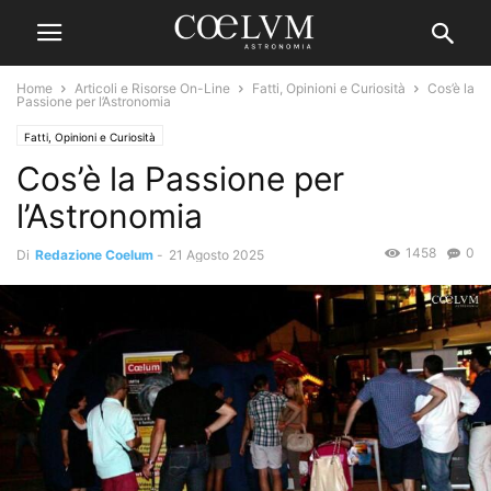
Home
Articoli e Risorse On-Line
Fatti, Opinioni e Curiosità
Cos’è la
Passione per l’Astronomia
Fatti, Opinioni e Curiosità
Cos’è la Passione per
l’Astronomia
1458
0
Di
Redazione Coelum
-
21 Agosto 2025