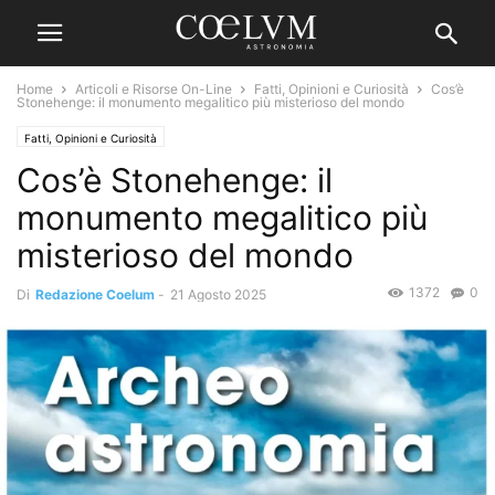
Home
Articoli e Risorse On-Line
Fatti, Opinioni e Curiosità
Cos’è
Stonehenge: il monumento megalitico più misterioso del mondo
Fatti, Opinioni e Curiosità
Cos’è Stonehenge: il
monumento megalitico più
misterioso del mondo
1372
0
Di
Redazione Coelum
-
21 Agosto 2025